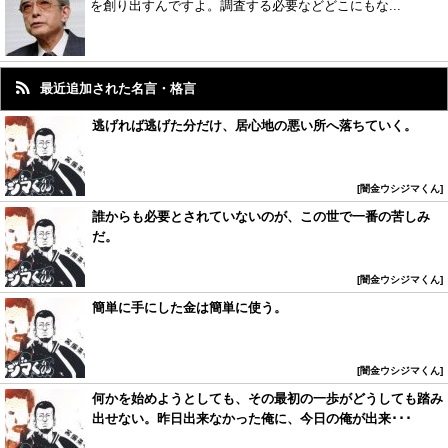
を創り出すんですよ。調査する必要などどこにもな...
最近追加された名言・格言
逃げれば逃げた分だけ、居心地の悪い所へ落ちていく。
闇金ウシジマくん
誰からも必要とされていないのが、この世で一番の苦しみ
だ。
闇金ウシジマくん
簡単に手にした金は簡単に使う。
闇金ウシジマくん
何かを始めようとしても、その最初の一歩がどうしても踏み
出せない。昨日出来なかった俺に、今日の俺が出来･･･