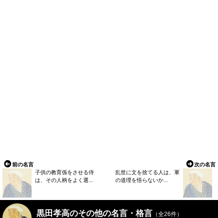
前の名言
次の名言
子供の教育係をさせる侍
乱世に文を捨てる人は、軍
は、その人柄をよく選...
の道理を悟らないか...
黒田孝高のその他の名言・格言
（全26件）