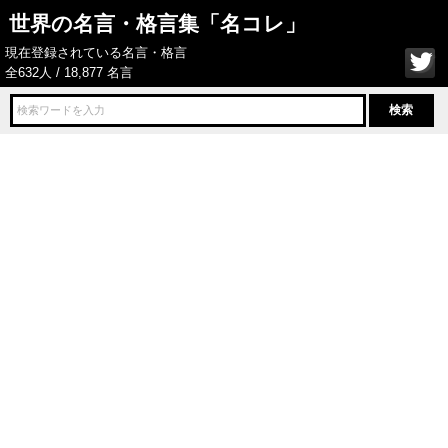
世界の名言・格言集「名コレ」
現在登録されている名言・格言
全632人 / 18,877 名言