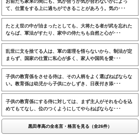
お前たち家来の間にも、気が合うか気が合わないかによっ
て、仕置をする上に過ちができることがあろう。気の･･･
たとえ世の中が治まったとしても、大将たる者が武を忘れた
ならば、軍法がすたり、家中の侍たちも自然と心が･･･
乱世に文を捨てる人は、軍の道理を悟らないから、制法が定
まらず、国家の仕置に私心が多く、家人や国民を愛･･･
子供の教育係をさせる侍は、その人柄をよく選ばねばならな
い。教育係は幼児から子供にかしずき、日夜付き添･･･
子供の教育係にする侍に対しては、まず主人がそれを心を込
めてもてなし、位のつくようにしてやらねばならな･･･
黒田孝高の全名言・格言を見る（全26件）