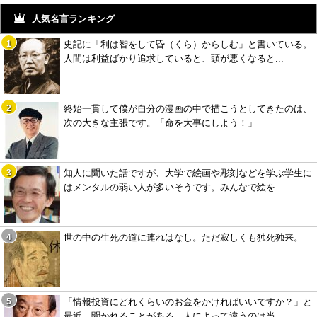
人気名言ランキング
史記に「利は智をして昏（くら）からしむ」と書いている。
人間は利益ばかり追求していると、頭が悪くなると...
終始一貫して僕が自分の漫画の中で描こうとしてきたのは、
次の大きな主張です。「命を大事にしよう！」
知人に聞いた話ですが、大学で絵画や彫刻などを学ぶ学生に
はメンタルの弱い人が多いそうです。みんなで絵を...
世の中の生死の道に連れはなし。ただ寂しくも独死独来。
「情報投資にどれくらいのお金をかければいいですか？」と
最近、聞かれることがある。人によって違うのは当...