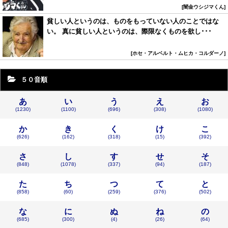
闇金ウシジマくん
貧しい人というのは、ものをもっていない人のことではな
い。 真に貧しい人というのは、際限なくものを欲し･･･
ホセ・アルベルト・ムヒカ・コルダーノ
５０音順
あ
い
う
え
お
(1230)
(1100)
(696)
(308)
(1080)
か
き
く
け
こ
(626)
(162)
(318)
(15)
(392)
さ
し
す
せ
そ
(848)
(1078)
(337)
(94)
(187)
た
ち
つ
て
と
(858)
(60)
(259)
(376)
(502)
な
に
ぬ
ね
の
(685)
(300)
(4)
(26)
(64)