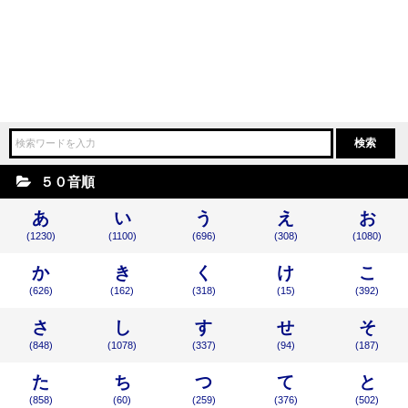
５０音順
あ
い
う
え
お
(1230)
(1100)
(696)
(308)
(1080)
か
き
く
け
こ
(626)
(162)
(318)
(15)
(392)
さ
し
す
せ
そ
(848)
(1078)
(337)
(94)
(187)
た
ち
つ
て
と
(858)
(60)
(259)
(376)
(502)