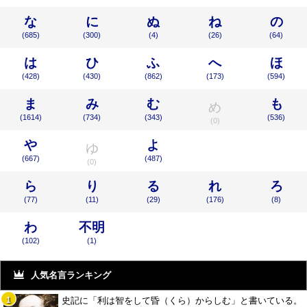
な
に
ぬ
ね
の
(685)
(300)
(4)
(26)
(64)
は
ひ
ふ
へ
ほ
(428)
(430)
(862)
(173)
(594)
ま
み
む
も
め
(1614)
(734)
(343)
(536)
(0)
や
よ
ゆ
(667)
(487)
(0)
ら
り
る
れ
ろ
(77)
(11)
(29)
(176)
(8)
わ
不明
(102)
(1)
人気名言ランキング
史記に「利は智をして昏（くら）からしむ」と書いている。