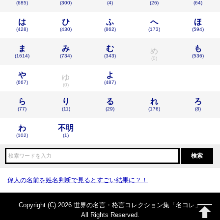
(685)
(300)
(4)
(26)
(64)
は
ひ
ふ
へ
ほ
(428)
(430)
(862)
(173)
(594)
ま
み
む
も
め
(1614)
(734)
(343)
(536)
(0)
や
よ
ゆ
(667)
(487)
(0)
ら
り
る
れ
ろ
(77)
(11)
(29)
(176)
(8)
わ
不明
(102)
(1)
偉人の名前を姓名判断で見るとすごい結果に？！
Copyright (C) 2026 世界の名言・格言コレクション集「名コレ」
All Rights Reserved.