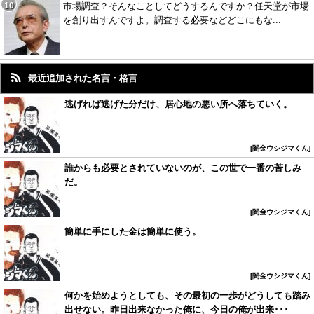
市場調査？そんなことしてどうするんですか？任天堂が市場
を創り出すんですよ。調査する必要などどこにもな...
最近追加された名言・格言
逃げれば逃げた分だけ、居心地の悪い所へ落ちていく。
闇金ウシジマくん
誰からも必要とされていないのが、この世で一番の苦しみ
だ。
闇金ウシジマくん
簡単に手にした金は簡単に使う。
闇金ウシジマくん
何かを始めようとしても、その最初の一歩がどうしても踏み
出せない。昨日出来なかった俺に、今日の俺が出来･･･