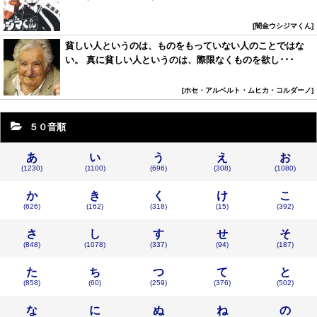
闇金ウシジマくん
貧しい人というのは、ものをもっていない人のことではな
い。 真に貧しい人というのは、際限なくものを欲し･･･
ホセ・アルベルト・ムヒカ・コルダーノ
５０音順
あ
い
う
え
お
(1230)
(1100)
(696)
(308)
(1080)
か
き
く
け
こ
(626)
(162)
(318)
(15)
(392)
さ
し
す
せ
そ
(848)
(1078)
(337)
(94)
(187)
た
ち
つ
て
と
(858)
(60)
(259)
(376)
(502)
な
に
ぬ
ね
の