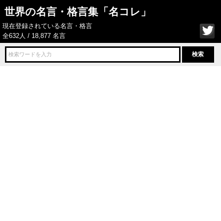
世界の名言・格言集「名コレ」
現在登録されている名言・格言
全632人 / 18,877 名言