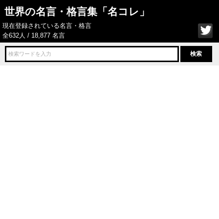
世界の名言・格言集「名コレ」
現在登録されている名言・格言
全632人 / 18,877 名言