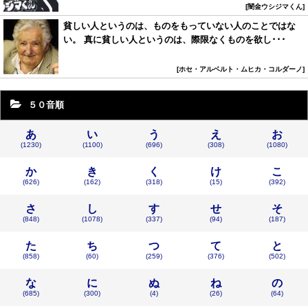
闇金ウシジマくん
貧しい人というのは、ものをもっていない人のことではな
い。 真に貧しい人というのは、際限なくものを欲し･･･
ホセ・アルベルト・ムヒカ・コルダーノ
５０音順
あ
い
う
え
お
(1230)
(1100)
(696)
(308)
(1080)
か
き
く
け
こ
(626)
(162)
(318)
(15)
(392)
さ
し
す
せ
そ
(848)
(1078)
(337)
(94)
(187)
た
ち
つ
て
と
(858)
(60)
(259)
(376)
(502)
な
に
ぬ
ね
の
(685)
(300)
(4)
(26)
(64)