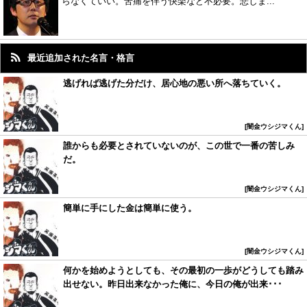
らなくていい。苦痛を伴う快楽など不必要。悲しま...
最近追加された名言・格言
逃げれば逃げた分だけ、居心地の悪い所へ落ちていく。
闇金ウシジマくん
誰からも必要とされていないのが、この世で一番の苦しみ
だ。
闇金ウシジマくん
簡単に手にした金は簡単に使う。
闇金ウシジマくん
何かを始めようとしても、その最初の一歩がどうしても踏み
出せない。昨日出来なかった俺に、今日の俺が出来･･･