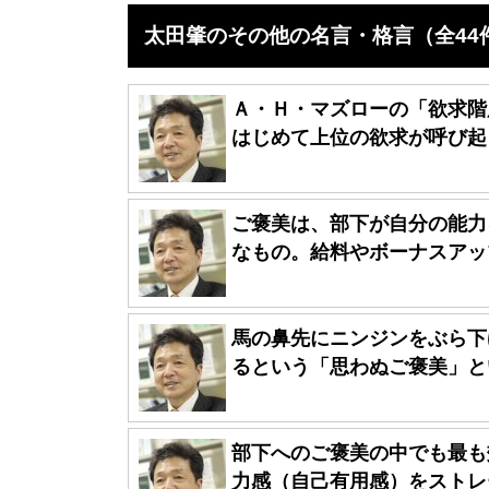
太田肇のその他の名言・格言（全44
Ａ・Ｈ・マズローの「欲求階
はじめて上位の欲求が呼び起こ
ご褒美は、部下が自分の能力
なもの。給料やボーナスアップ
馬の鼻先にニンジンをぶら下
るという「思わぬご褒美」とい
部下へのご褒美の中でも最も
力感（自己有用感）をストレー