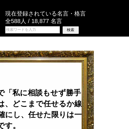
現在登録されている名言・格言
全588人 / 18,877 名言
で「私に相談もせず勝手
は、どこまで任せるか線
確にし、任せた限りは一
です。