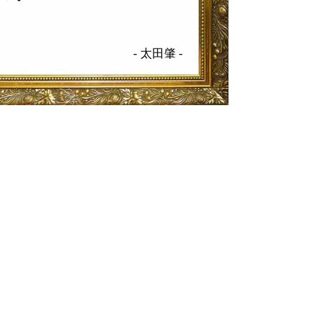
-
太田肇
-