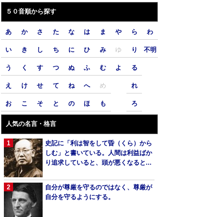
５０音順から探す
あ
か
さ
た
な
は
ま
や
ら
わ
い
き
し
ち
に
ひ
み
ゆ
り
不明
う
く
す
つ
ぬ
ふ
む
よ
る
え
け
せ
て
ね
へ
め
れ
お
こ
そ
と
の
ほ
も
ろ
人気の名言・格言
史記に「利は智をして昏（くら）から
しむ」と書いている。人間は利益ばか
り追求していると、頭が悪くなると...
自分が尊厳を守るのではなく、尊厳が
自分を守るようにする。