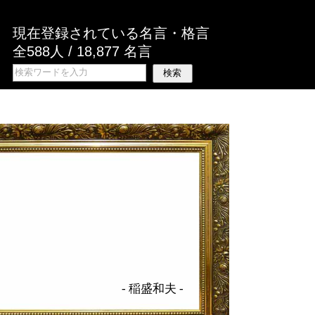
現在登録されている名言・格言
全588人 / 18,877 名言
-
稲盛和夫
-