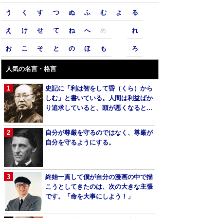
う
く
す
つ
ぬ
ふ
む
よ
る
え
け
せ
て
ね
へ
め
れ
お
こ
そ
と
の
ほ
も
ろ
人気の名言・格言
史記に「利は智をして昏（くら）から
しむ」と書いている。人間は利益ばか
り追求していると、頭が悪くなると...
自分が尊厳を守るのではなく、尊厳が
自分を守るようにする。
終始一貫して僕が自分の漫画の中で描
こうとしてきたのは、次の大きな主張
です。「命を大事にしよう！」