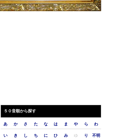
５０音順から探す
あ
か
さ
た
な
は
ま
や
ら
わ
い
き
し
ち
に
ひ
み
ゆ
り
不明