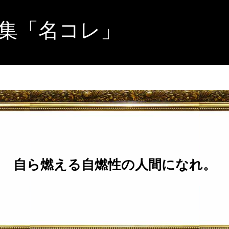
集「名コレ」
自ら燃える自燃性の人間になれ。