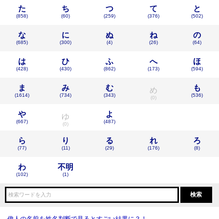
た
ち
つ
て
と
(858)
(60)
(259)
(376)
(502)
な
に
ぬ
ね
の
(685)
(300)
(4)
(26)
(64)
は
ひ
ふ
へ
ほ
(428)
(430)
(862)
(173)
(594)
ま
み
む
も
め
(1614)
(734)
(343)
(536)
(0)
や
よ
ゆ
(667)
(487)
(0)
ら
り
る
れ
ろ
(77)
(11)
(29)
(176)
(8)
わ
不明
(102)
(1)
偉人の名前を姓名判断で見るとすごい結果に？！