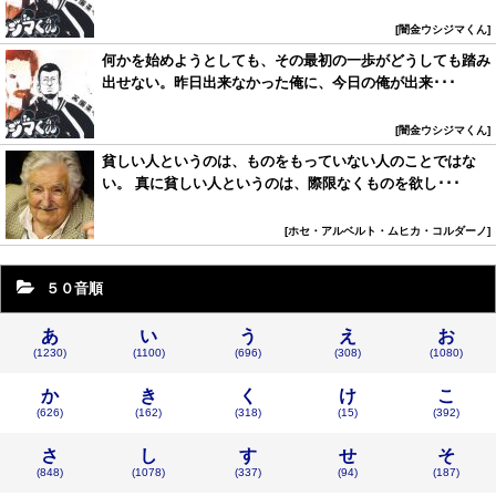
闇金ウシジマくん
何かを始めようとしても、その最初の一歩がどうしても踏み
出せない。昨日出来なかった俺に、今日の俺が出来･･･
闇金ウシジマくん
貧しい人というのは、ものをもっていない人のことではな
い。 真に貧しい人というのは、際限なくものを欲し･･･
ホセ・アルベルト・ムヒカ・コルダーノ
５０音順
あ
い
う
え
お
(1230)
(1100)
(696)
(308)
(1080)
か
き
く
け
こ
(626)
(162)
(318)
(15)
(392)
さ
し
す
せ
そ
(848)
(1078)
(337)
(94)
(187)