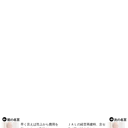
前の名言
次の名言
早く言えば売上から費用を
ＪＡＬの経営再建時、京セ