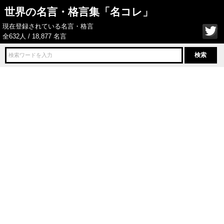
世界の名言・格言集「名コレ」
現在登録されている名言・格言
全632人 / 18,877 名言