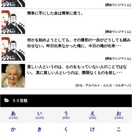
闇金ウシジマくん
簡単に手にした金は簡単に使う。
闇金ウシジマくん
何かを始めようとしても、その最初の一歩がどうしても踏み
出せない。昨日出来なかった俺に、今日の俺が出来･･･
闇金ウシジマくん
貧しい人というのは、ものをもっていない人のことではな
い。 真に貧しい人というのは、際限なくものを欲し･･･
ホセ・アルベルト・ムヒカ・コルダーノ
５０音順
あ
い
う
え
お
(1230)
(1100)
(696)
(308)
(1080)
か
き
く
け
こ