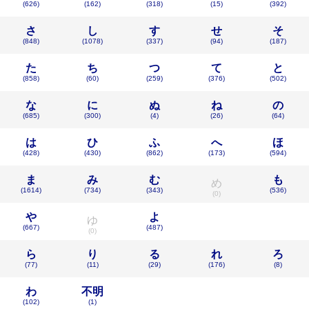
(626)
(162)
(318)
(15)
(392)
さ
し
す
せ
そ
(848)
(1078)
(337)
(94)
(187)
た
ち
つ
て
と
(858)
(60)
(259)
(376)
(502)
な
に
ぬ
ね
の
(685)
(300)
(4)
(26)
(64)
は
ひ
ふ
へ
ほ
(428)
(430)
(862)
(173)
(594)
ま
み
む
も
め
(1614)
(734)
(343)
(536)
(0)
や
よ
ゆ
(667)
(487)
(0)
ら
り
る
れ
ろ
(77)
(11)
(29)
(176)
(8)
わ
不明
(102)
(1)