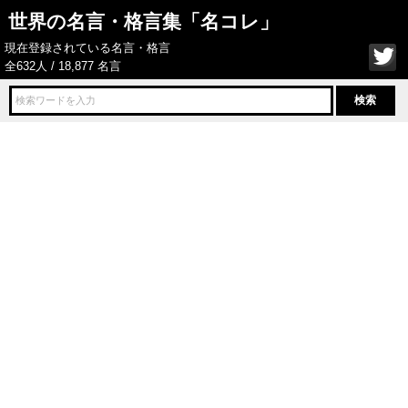
世界の名言・格言集「名コレ」
現在登録されている名言・格言
全632人 / 18,877 名言