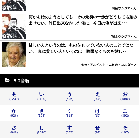
闇金ウシジマくん
何かを始めようとしても、その最初の一歩がどうしても踏み
出せない。昨日出来なかった俺に、今日の俺が出来･･･
闇金ウシジマくん
貧しい人というのは、ものをもっていない人のことではな
い。 真に貧しい人というのは、際限なくものを欲し･･･
ホセ・アルベルト・ムヒカ・コルダーノ
５０音順
あ
い
う
え
お
(1230)
(1100)
(696)
(308)
(1080)
か
き
く
け
こ
(626)
(162)
(318)
(15)
(392)
さ
し
す
せ
そ
(848)
(1078)
(337)
(94)
(187)