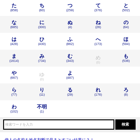
た
ち
つ
て
と
(858)
(60)
(259)
(376)
(502)
な
に
ぬ
ね
の
(685)
(300)
(4)
(26)
(64)
は
ひ
ふ
へ
ほ
(428)
(430)
(862)
(173)
(594)
ま
み
む
も
め
(1614)
(734)
(343)
(536)
(0)
や
よ
ゆ
(667)
(487)
(0)
ら
り
る
れ
ろ
(77)
(11)
(29)
(176)
(8)
わ
不明
(102)
(1)
偉人の名前を姓名判断で見るとすごい結果に？！