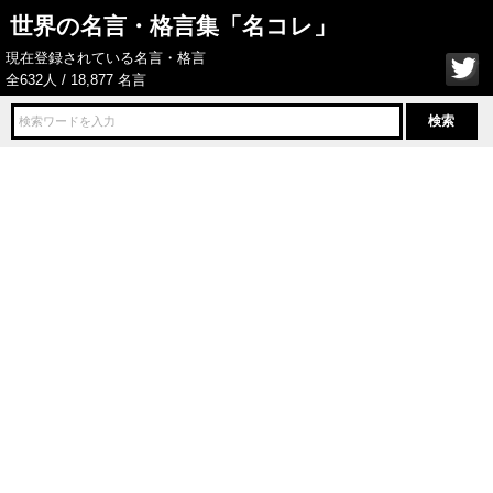
世界の名言・格言集「名コレ」
現在登録されている名言・格言
全632人 / 18,877 名言