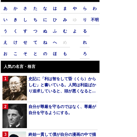
あ
か
さ
た
な
は
ま
や
ら
わ
い
き
し
ち
に
ひ
み
ゆ
り
不明
う
く
す
つ
ぬ
ふ
む
よ
る
え
け
せ
て
ね
へ
め
れ
お
こ
そ
と
の
ほ
も
ろ
人気の名言・格言
史記に「利は智をして昏（くら）から
しむ」と書いている。人間は利益ばか
り追求していると、頭が悪くなると...
自分が尊厳を守るのではなく、尊厳が
自分を守るようにする。
終始一貫して僕が自分の漫画の中で描