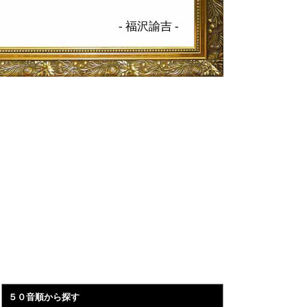
-
福沢諭吉
-
５０音順から探す