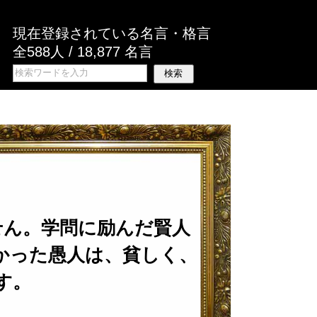
現在登録されている名言・格言
全588人 / 18,877 名言
せん。学問に励んだ賢人
かった愚人は、貧しく、
す。