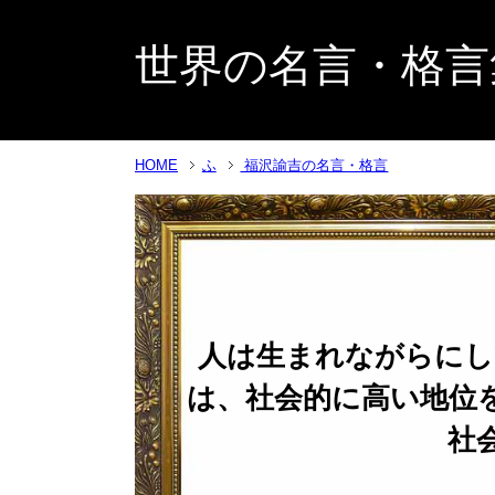
世界の名言・格言
HOME
ふ
福沢諭吉の名言・格言
人は生まれながらにし
は、社会的に高い地位
社