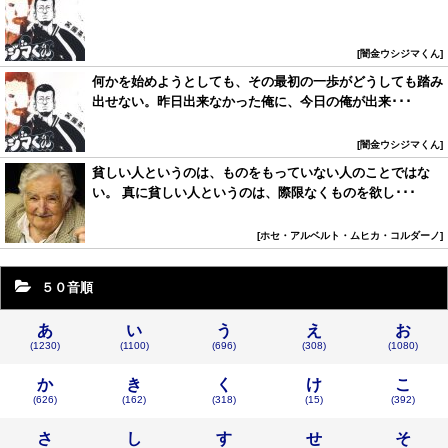
闇金ウシジマくん
何かを始めようとしても、その最初の一歩がどうしても踏み
出せない。昨日出来なかった俺に、今日の俺が出来･･･
闇金ウシジマくん
貧しい人というのは、ものをもっていない人のことではな
い。 真に貧しい人というのは、際限なくものを欲し･･･
ホセ・アルベルト・ムヒカ・コルダーノ
５０音順
あ
い
う
え
お
(1230)
(1100)
(696)
(308)
(1080)
か
き
く
け
こ
(626)
(162)
(318)
(15)
(392)
さ
し
す
せ
そ