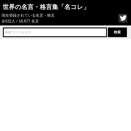
世界の名言・格言集「名コレ」
現在登録されている名言・格言
全632人 / 18,877 名言