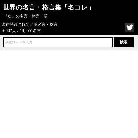
世界の名言・格言集「名コレ」
『な』の名言・格言一覧
現在登録されている名言・格言
全632人 / 18,877 名言