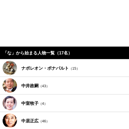
「な」から始まる人物一覧（17名）
ナポレオン・ボナパルト
（15）
中井政嗣
（43）
中室牧子
（4）
中居正広
（46）