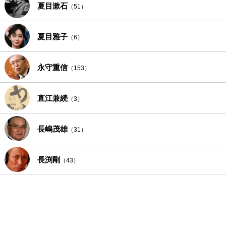
夏目漱石
（51）
夏目雅子
（6）
永守重信
（153）
直江兼続
（3）
長嶋茂雄
（31）
長渕剛
（43）