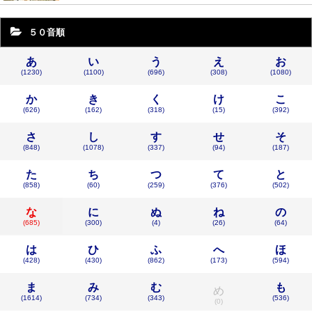
５０音順
あ
い
う
え
お
(1230)
(1100)
(696)
(308)
(1080)
か
き
く
け
こ
(626)
(162)
(318)
(15)
(392)
さ
し
す
せ
そ
(848)
(1078)
(337)
(94)
(187)
た
ち
つ
て
と
(858)
(60)
(259)
(376)
(502)
な
に
ぬ
ね
の
(685)
(300)
(4)
(26)
(64)
は
ひ
ふ
へ
ほ
(428)
(430)
(862)
(173)
(594)
ま
み
む
も
め
(1614)
(734)
(343)
(536)
(0)