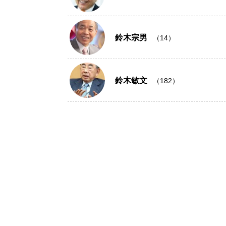
鈴木宗男
（14）
鈴木敏文
（182）