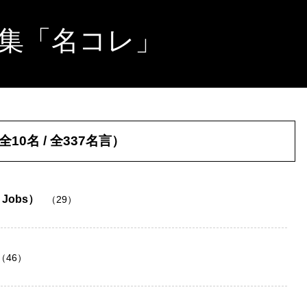
集「名コレ」
0名 / 全337名言）
Jobs）
（29）
（46）