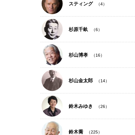
スティング
（4）
杉原千畝
（6）
杉山博孝
（16）
杉山金太郎
（14）
鈴木みゆき
（26）
鈴木喬
（225）