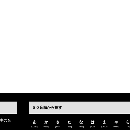
５０音順から探す
中の名
あ
か
さ
た
な
は
ま
や
ら
(1230)
(626)
(848)
(858)
(685)
(428)
(1614)
(667)
(77)