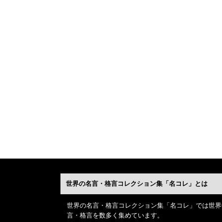
世界の名言・格言コレクション集「名コレ」とは
世界の名言・格言コレクション集「名コレ」では世界
言・格言を数多く集めています。