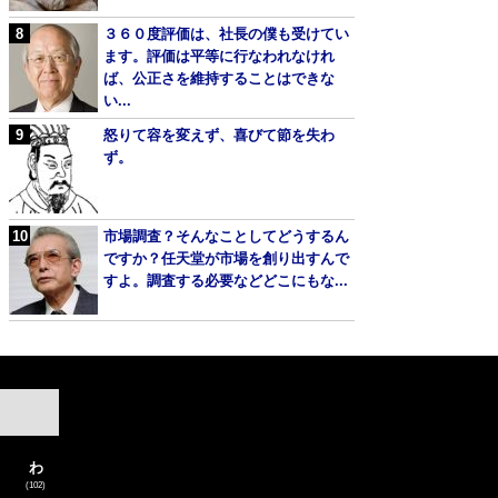
３６０度評価は、社長の僕も受けてい
ます。評価は平等に行なわれなけれ
ば、公正さを維持することはできな
い...
怒りて容を変えず、喜びて節を失わ
ず。
市場調査？そんなことしてどうするん
ですか？任天堂が市場を創り出すんで
すよ。調査する必要などどこにもな...
わ
(102)