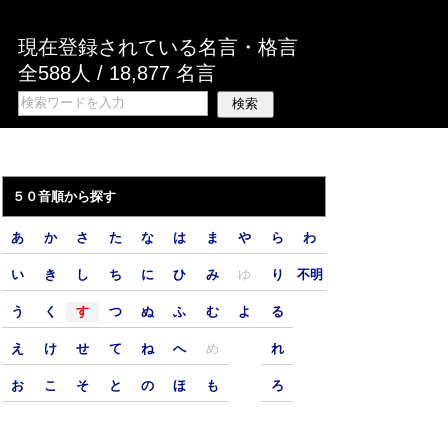
現在登録されている名言・格言
全588人 / 18,877 名言
５０音順から探す
あ
か
さ
た
な
は
ま
や
ら
わ
い
き
し
ち
に
ひ
み
ゆ
り
不明
う
く
す
つ
ぬ
ふ
む
よ
る
え
け
せ
て
ね
へ
め
れ
お
こ
そ
と
の
ほ
も
ろ