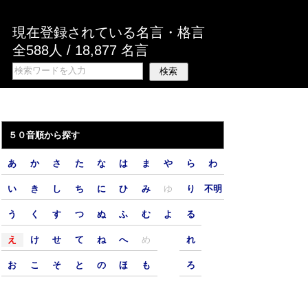
現在登録されている名言・格言
全588人 / 18,877 名言
５０音順から探す
あ
か
さ
た
な
は
ま
や
ら
わ
い
き
し
ち
に
ひ
み
ゆ
り
不明
う
く
す
つ
ぬ
ふ
む
よ
る
え
け
せ
て
ね
へ
め
れ
お
こ
そ
と
の
ほ
も
ろ