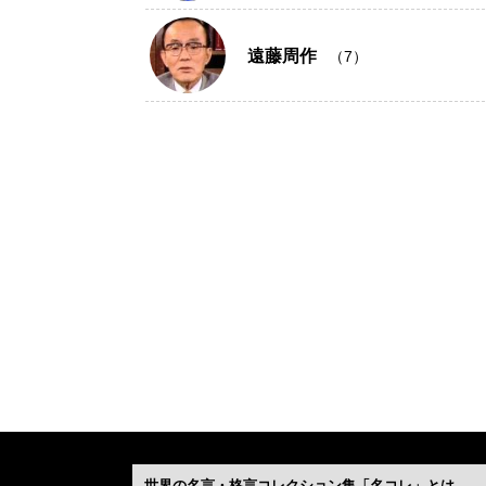
遠藤周作
（7）
世界の名言・格言コレクション集「名コレ」とは