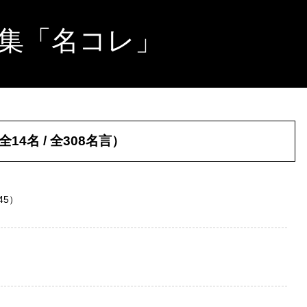
集「名コレ」
4名 / 全308名言）
45）