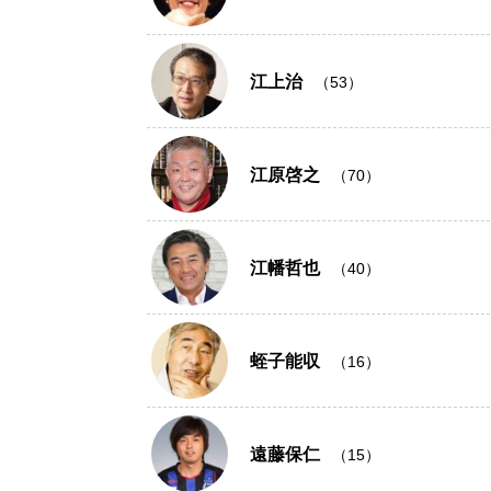
江上治
（53）
江原啓之
（70）
江幡哲也
（40）
蛭子能収
（16）
遠藤保仁
（15）