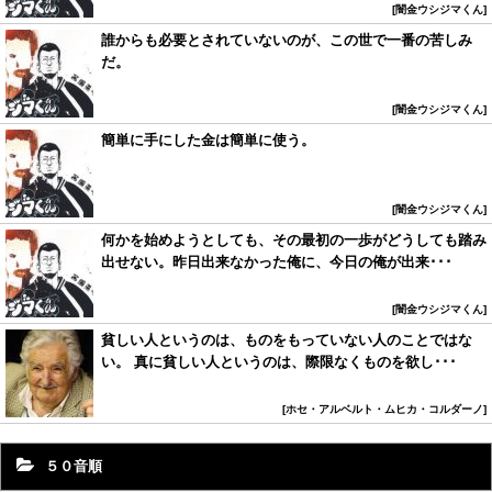
闇金ウシジマくん
誰からも必要とされていないのが、この世で一番の苦しみ
だ。
闇金ウシジマくん
簡単に手にした金は簡単に使う。
闇金ウシジマくん
何かを始めようとしても、その最初の一歩がどうしても踏み
出せない。昨日出来なかった俺に、今日の俺が出来･･･
闇金ウシジマくん
貧しい人というのは、ものをもっていない人のことではな
い。 真に貧しい人というのは、際限なくものを欲し･･･
ホセ・アルベルト・ムヒカ・コルダーノ
５０音順