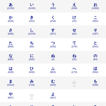
あ
い
う
え
お
(1230)
(1100)
(696)
(308)
(1080)
か
き
く
け
こ
(626)
(162)
(318)
(15)
(392)
さ
し
す
せ
そ
(848)
(1078)
(337)
(94)
(187)
た
ち
つ
て
と
(858)
(60)
(259)
(376)
(502)
な
に
ぬ
ね
の
(685)
(300)
(4)
(26)
(64)
は
ひ
ふ
へ
ほ
(428)
(430)
(862)
(173)
(594)
ま
み
む
も
め
(1614)
(734)
(343)
(536)
(0)
や
よ
ゆ
(667)
(487)
(0)