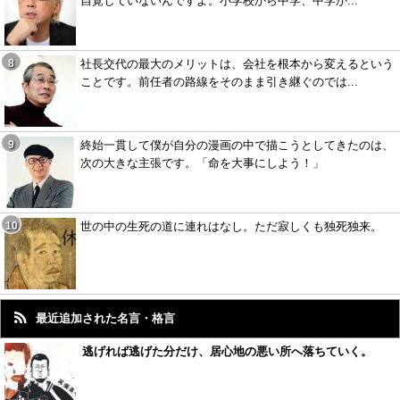
自覚していないんですよ。小学校から中学、中学か...
社長交代の最大のメリットは、会社を根本から変えるという
ことです。前任者の路線をそのまま引き継ぐのでは...
終始一貫して僕が自分の漫画の中で描こうとしてきたのは、
次の大きな主張です。「命を大事にしよう！」
世の中の生死の道に連れはなし。ただ寂しくも独死独来。
最近追加された名言・格言
逃げれば逃げた分だけ、居心地の悪い所へ落ちていく。