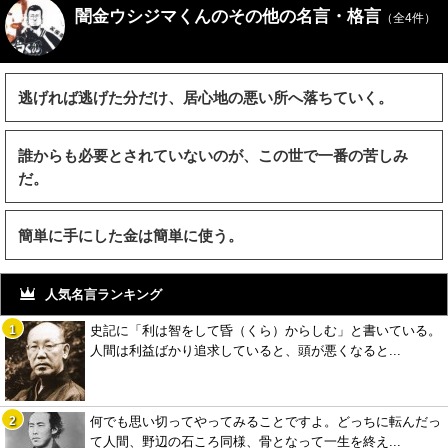
闇金ウシジマくんのその他の名言・格言
（全4件）
逃げれば逃げた分だけ、居心地の悪い所へ落ちていく。
誰からも必要とされていないのが、この世で一番の苦しみ
だ。
簡単に手にした金は簡単に使う。
人気名言ランキング
史記に「利は智をして昏（くら）からしむ」と書いている。
人間は利益ばかり追求していると、頭が悪くなると...
何でも思い切ってやってみることですよ。どっちに転んだっ
て人間、野辺の石ころ同様、骨となって一生を終え...