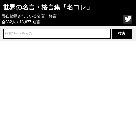
世界の名言・格言集「名コレ」
現在登録されている名言・格言
全632人 / 18,877 名言