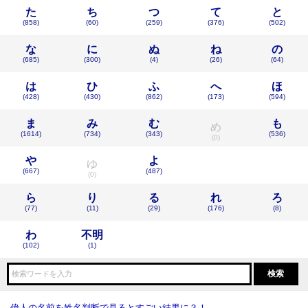
た
ち
つ
て
と
(858)
(60)
(259)
(376)
(502)
な
に
ぬ
ね
の
(685)
(300)
(4)
(26)
(64)
は
ひ
ふ
へ
ほ
(428)
(430)
(862)
(173)
(594)
ま
み
む
も
め
(1614)
(734)
(343)
(536)
(0)
や
よ
ゆ
(667)
(487)
(0)
ら
り
る
れ
ろ
(77)
(11)
(29)
(176)
(8)
わ
不明
(102)
(1)
偉人の名前を姓名判断で見るとすごい結果に？！