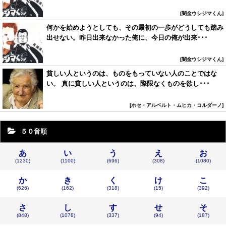
闇金ウシジマくん
何かを始めようとしても、その最初の一歩がどうしても踏み
出せない。昨日出来なかった俺に、今日の俺が出来･･･
闇金ウシジマくん
貧しい人というのは、ものをもっていない人のことではな
い。 真に貧しい人というのは、際限なくものを欲し･･･
ホセ・アルベルト・ムヒカ・コルダーノ
５０音順
あ
い
う
え
お
(1230)
(1100)
(696)
(308)
(1080)
か
き
く
け
こ
(626)
(162)
(318)
(15)
(392)
さ
し
す
せ
そ
(848)
(1078)
(337)
(94)
(187)