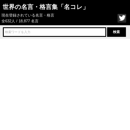
世界の名言・格言集「名コレ」
現在登録されている名言・格言
全632人 / 18,877 名言