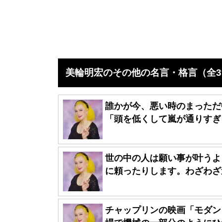
美輪明宏のその他の名言・格言（全3
誰かが今、悪い時のまっただ
「頭を低くして嵐が通りすぎる
世の中の人は願い事が叶うよ
に頼ったりします。わざわざ遠
チャップリンの映画「モダン