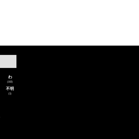
わ
(102)
不明
(1)
)