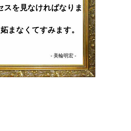
セスを見なければなりま
て妬まなくてすみます。
-
美輪明宏
-