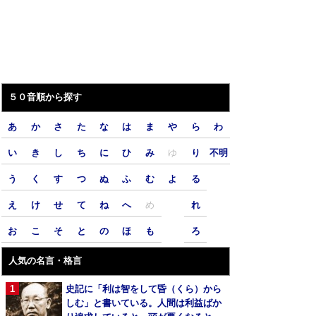
５０音順から探す
あ
か
さ
た
な
は
ま
や
ら
わ
い
き
し
ち
に
ひ
み
ゆ
り
不明
う
く
す
つ
ぬ
ふ
む
よ
る
え
け
せ
て
ね
へ
め
れ
お
こ
そ
と
の
ほ
も
ろ
人気の名言・格言
史記に「利は智をして昏（くら）から
しむ」と書いている。人間は利益ばか