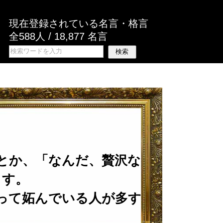
現在登録されている名言・格言
全588人 / 18,877 名言
とか、「なんだ、贅沢な
ます。
って妬んでいる人が多す