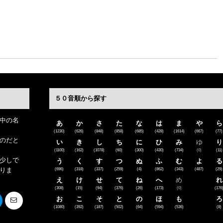
５０音順から探す
中の名
あ
か
さ
た
な
は
ま
や
ら
(1230)
(626)
(848)
(858)
(685)
(428)
(1614)
(667)
(77)
のだと
い
き
し
ち
に
ひ
み
ゆ
り
(1100)
(162)
(1078)
(60)
(300)
(430)
(734)
(0)
(11)
少しで
う
く
す
つ
ぬ
ふ
む
よ
る
りま
(696)
(318)
(337)
(259)
(4)
(862)
(343)
(487)
(29)
え
け
せ
て
ね
へ
め
れ
(308)
(15)
(94)
(376)
(26)
(173)
(0)
(176
お
こ
そ
と
の
ほ
も
ろ
(1080)
(392)
(187)
(502)
(64)
(594)
(536)
(8)