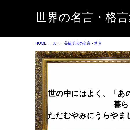
世界の名言・格言
HOME
み
美輪明宏の名言・格言
世の中にはよく、「あ
暮ら
ただむやみにうらやま