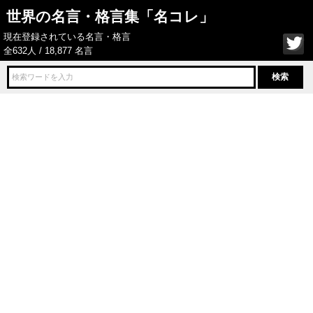
世界の名言・格言集「名コレ」
現在登録されている名言・格言
全632人 / 18,877 名言