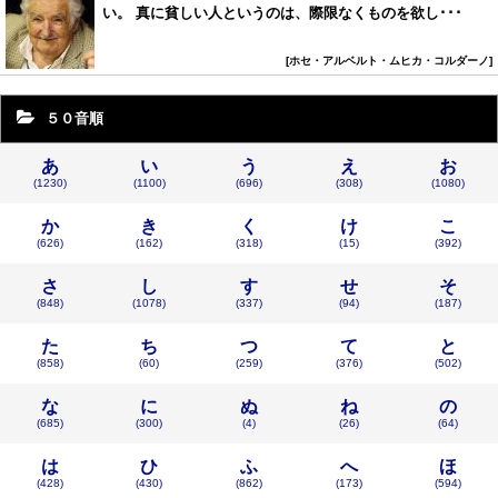
い。 真に貧しい人というのは、際限なくものを欲し･･･
ホセ・アルベルト・ムヒカ・コルダーノ
５０音順
あ
い
う
え
お
(1230)
(1100)
(696)
(308)
(1080)
か
き
く
け
こ
(626)
(162)
(318)
(15)
(392)
さ
し
す
せ
そ
(848)
(1078)
(337)
(94)
(187)
た
ち
つ
て
と
(858)
(60)
(259)
(376)
(502)
な
に
ぬ
ね
の
(685)
(300)
(4)
(26)
(64)
は
ひ
ふ
へ
ほ
(428)
(430)
(862)
(173)
(594)