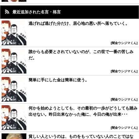
最近追加された名言・格言
逃げれば逃げた分だけ、居心地の悪い所へ落ちていく。
闇金ウシジマくん
誰からも必要とされていないのが、この世で一番の苦しみ
だ。
闇金ウシジマくん
簡単に手にした金は簡単に使う。
闇金ウシジマくん
何かを始めようとしても、その最初の一歩がどうしても踏み
出せない。昨日出来なかった俺に、今日の俺が出来･･･
闇金ウシジマくん
貧しい人というのは、ものをもっていない人のことではな