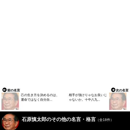
前の名言
次の名言
己の生き方を決めるのは、
相手が強けりゃなお良いじ
運命ではなく自分自...
ゃないか。十中八九...
石原慎太郎のその他の名言・格言
（全18件）