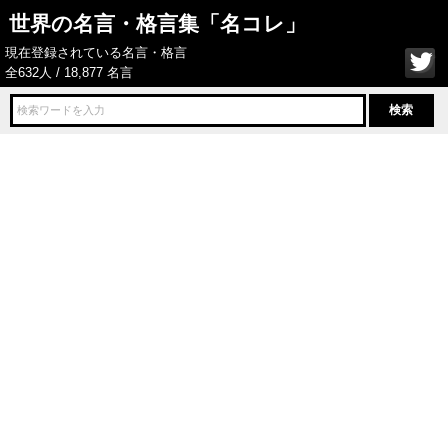
世界の名言・格言集「名コレ」
現在登録されている名言・格言
全632人 / 18,877 名言