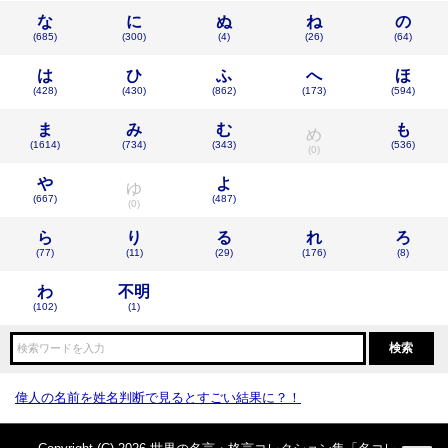
な
に
ぬ
ね
の
(685)
(300)
(4)
(26)
(64)
は
ひ
ふ
へ
ほ
(428)
(430)
(862)
(173)
(594)
ま
み
む
も
め
(1614)
(734)
(343)
(536)
(0)
や
よ
ゆ
(667)
(487)
(0)
ら
り
る
れ
ろ
(77)
(11)
(29)
(176)
(8)
わ
不明
(102)
(1)
偉人の名前を姓名判断で見るとすごい結果に？！