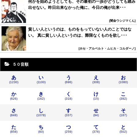
何かを始めようとしても、その最初の一歩がどうしても踏み
出せない。昨日出来なかった俺に、今日の俺が出来･･･
闇金ウシジマくん
貧しい人というのは、ものをもっていない人のことではな
い。 真に貧しい人というのは、際限なくものを欲し･･･
ホセ・アルベルト・ムヒカ・コルダーノ
５０音順
あ
い
う
え
お
(1230)
(1100)
(696)
(308)
(1080)
か
き
く
け
こ
(626)
(162)
(318)
(15)
(392)
さ
し
す
せ
そ
(848)
(1078)
(337)
(94)
(187)
た
ち
つ
て
と
(858)
(60)
(259)
(376)
(502)