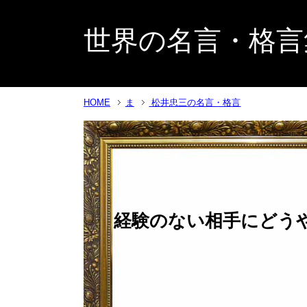
世界の名言・格言
HOME
ま
松井忠三の名言・格言
経験のない相手にどう