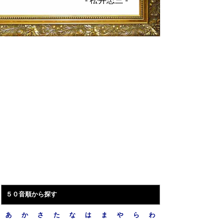
-
松井忠三
-
５０音順から探す
あ
か
さ
た
な
は
ま
や
ら
わ