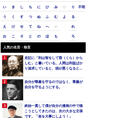
い
き
し
ち
に
ひ
み
ゆ
り
不明
う
く
す
つ
ぬ
ふ
む
よ
る
え
け
せ
て
ね
へ
め
れ
お
こ
そ
と
の
ほ
も
ろ
人気の名言・格言
史記に「利は智をして昏（くら）から
しむ」と書いている。人間は利益ばか
り追求していると、頭が悪くなると...
自分が尊厳を守るのではなく、尊厳が
自分を守るようにする。
終始一貫して僕が自分の漫画の中で描
こうとしてきたのは、次の大きな主張
です。「命を大事にしよう！」