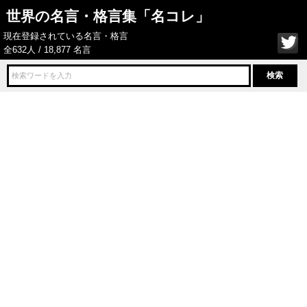
世界の名言・格言集「名コレ」
現在登録されている名言・格言
全632人 / 18,877 名言