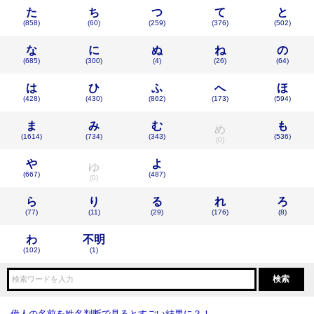
た
ち
つ
て
と
(858)
(60)
(259)
(376)
(502)
な
に
ぬ
ね
の
(685)
(300)
(4)
(26)
(64)
は
ひ
ふ
へ
ほ
(428)
(430)
(862)
(173)
(594)
ま
み
む
も
め
(1614)
(734)
(343)
(536)
(0)
や
よ
ゆ
(667)
(487)
(0)
ら
り
る
れ
ろ
(77)
(11)
(29)
(176)
(8)
わ
不明
(102)
(1)
偉人の名前を姓名判断で見るとすごい結果に？！