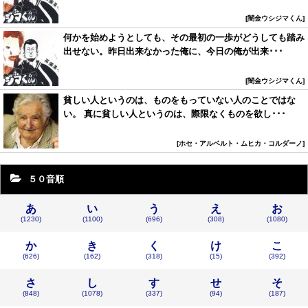
闇金ウシジマくん
何かを始めようとしても、その最初の一歩がどうしても踏み
出せない。昨日出来なかった俺に、今日の俺が出来･･･
闇金ウシジマくん
貧しい人というのは、ものをもっていない人のことではな
い。 真に貧しい人というのは、際限なくものを欲し･･･
ホセ・アルベルト・ムヒカ・コルダーノ
５０音順
あ
い
う
え
お
(1230)
(1100)
(696)
(308)
(1080)
か
き
く
け
こ
(626)
(162)
(318)
(15)
(392)
さ
し
す
せ
そ
(848)
(1078)
(337)
(94)
(187)