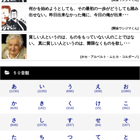
何かを始めようとしても、その最初の一歩がどうしても踏み
出せない。昨日出来なかった俺に、今日の俺が出来･･･
闇金ウシジマくん
貧しい人というのは、ものをもっていない人のことではな
い。 真に貧しい人というのは、際限なくものを欲し･･･
ホセ・アルベルト・ムヒカ・コルダーノ
５０音順
あ
い
う
え
お
(1230)
(1100)
(696)
(308)
(1080)
か
き
く
け
こ
(626)
(162)
(318)
(15)
(392)
さ
し
す
せ
そ
(848)
(1078)
(337)
(94)
(187)
た
ち
つ
て
と