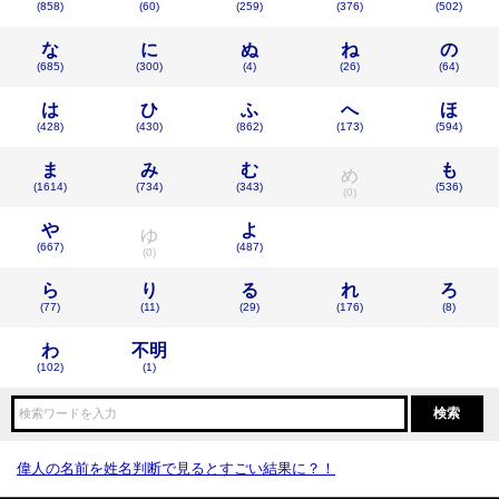
(858)
(60)
(259)
(376)
(502)
な
に
ぬ
ね
の
(685)
(300)
(4)
(26)
(64)
は
ひ
ふ
へ
ほ
(428)
(430)
(862)
(173)
(594)
ま
み
む
も
め
(1614)
(734)
(343)
(536)
(0)
や
よ
ゆ
(667)
(487)
(0)
ら
り
る
れ
ろ
(77)
(11)
(29)
(176)
(8)
わ
不明
(102)
(1)
偉人の名前を姓名判断で見るとすごい結果に？！