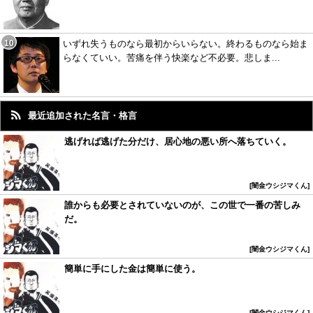
いずれ失うものなら最初からいらない。終わるものなら始ま
らなくていい。苦痛を伴う快楽など不必要。悲しま...
最近追加された名言・格言
逃げれば逃げた分だけ、居心地の悪い所へ落ちていく。
闇金ウシジマくん
誰からも必要とされていないのが、この世で一番の苦しみ
だ。
闇金ウシジマくん
簡単に手にした金は簡単に使う。
闇金ウシジマくん