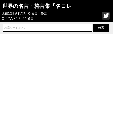
世界の名言・格言集「名コレ」
現在登録されている名言・格言
全632人 / 18,877 名言