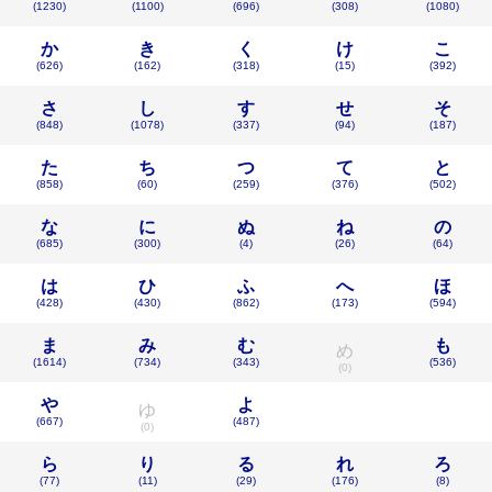
(1230)
(1100)
(696)
(308)
(1080)
か
き
く
け
こ
(626)
(162)
(318)
(15)
(392)
さ
し
す
せ
そ
(848)
(1078)
(337)
(94)
(187)
た
ち
つ
て
と
(858)
(60)
(259)
(376)
(502)
な
に
ぬ
ね
の
(685)
(300)
(4)
(26)
(64)
は
ひ
ふ
へ
ほ
(428)
(430)
(862)
(173)
(594)
ま
み
む
も
め
(1614)
(734)
(343)
(536)
(0)
や
よ
ゆ
(667)
(487)
(0)
ら
り
る
れ
ろ
(77)
(11)
(29)
(176)
(8)