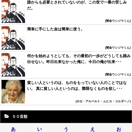
誰からも必要とされていないのが、この世で一番の苦しみ
だ。
闇金ウシジマくん
簡単に手にした金は簡単に使う。
闇金ウシジマくん
何かを始めようとしても、その最初の一歩がどうしても踏み
出せない。昨日出来なかった俺に、今日の俺が出来･･･
闇金ウシジマくん
貧しい人というのは、ものをもっていない人のことではな
い。 真に貧しい人というのは、際限なくものを欲し･･･
ホセ・アルベルト・ムヒカ・コルダーノ
５０音順
あ
い
う
え
お