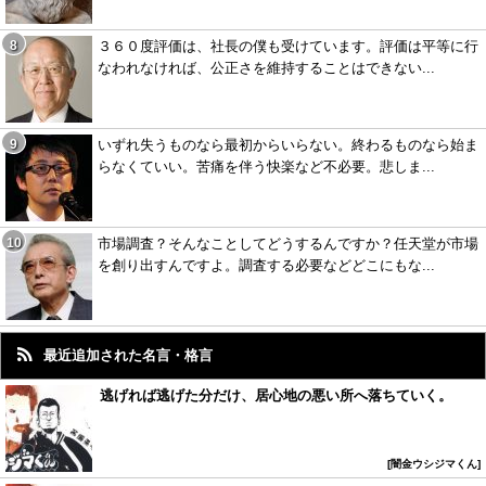
３６０度評価は、社長の僕も受けています。評価は平等に行
なわれなければ、公正さを維持することはできない...
いずれ失うものなら最初からいらない。終わるものなら始ま
らなくていい。苦痛を伴う快楽など不必要。悲しま...
市場調査？そんなことしてどうするんですか？任天堂が市場
を創り出すんですよ。調査する必要などどこにもな...
最近追加された名言・格言
逃げれば逃げた分だけ、居心地の悪い所へ落ちていく。
闇金ウシジマくん