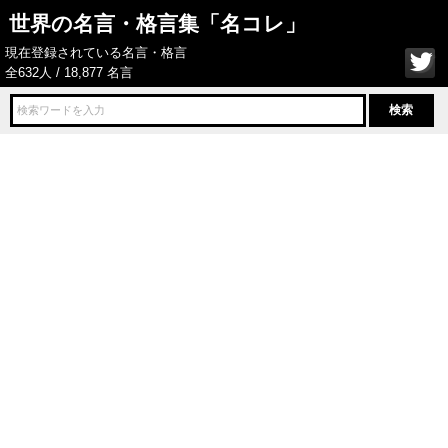
世界の名言・格言集「名コレ」
現在登録されている名言・格言
全632人 / 18,877 名言