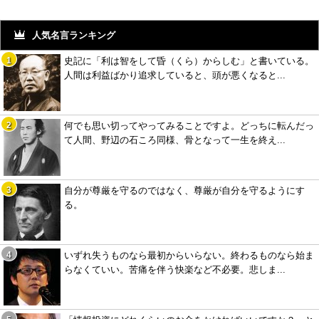
人気名言ランキング
史記に「利は智をして昏（くら）からしむ」と書いている。
人間は利益ばかり追求していると、頭が悪くなると...
何でも思い切ってやってみることですよ。どっちに転んだっ
て人間、野辺の石ころ同様、骨となって一生を終え...
自分が尊厳を守るのではなく、尊厳が自分を守るようにす
る。
いずれ失うものなら最初からいらない。終わるものなら始ま
らなくていい。苦痛を伴う快楽など不必要。悲しま...