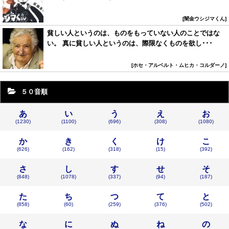
闇金ウシジマくん
貧しい人というのは、ものをもっていない人のことではな
い。 真に貧しい人というのは、際限なくものを欲し･･･
ホセ・アルベルト・ムヒカ・コルダーノ
５０音順
あ
い
う
え
お
(1230)
(1100)
(696)
(308)
(1080)
か
き
く
け
こ
(626)
(162)
(318)
(15)
(392)
さ
し
す
せ
そ
(848)
(1078)
(337)
(94)
(187)
た
ち
つ
て
と
(858)
(60)
(259)
(376)
(502)
な
に
ぬ
ね
の