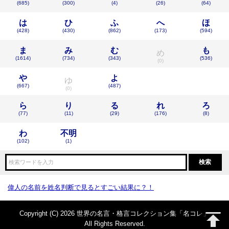
(685)
(300)
(4)
(26)
(64)
は
ひ
ふ
へ
ほ
(428)
(430)
(862)
(173)
(594)
ま
み
む
も
め
(1614)
(734)
(343)
(536)
(0)
や
よ
ゆ
(667)
(487)
(0)
ら
り
る
れ
ろ
(77)
(11)
(29)
(176)
(8)
わ
不明
(102)
(1)
偉人の名前を姓名判断で見るとすごい結果に？！
Copyright (C) 2026 世界の名言・格言コレクション集「名コレ」
All Rights Reserved.