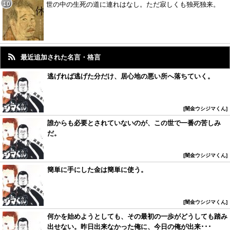
世の中の生死の道に連れはなし。ただ寂しくも独死独来。
最近追加された名言・格言
逃げれば逃げた分だけ、居心地の悪い所へ落ちていく。
闇金ウシジマくん
誰からも必要とされていないのが、この世で一番の苦しみ
だ。
闇金ウシジマくん
簡単に手にした金は簡単に使う。
闇金ウシジマくん
何かを始めようとしても、その最初の一歩がどうしても踏み
出せない。昨日出来なかった俺に、今日の俺が出来･･･