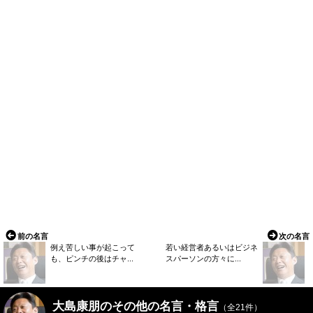
前の名言
次の名言
例え苦しい事が起こって
若い経営者あるいはビジネ
も、ピンチの後はチャ...
スパーソンの方々に...
大島康朋のその他の名言・格言
（全21件）