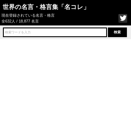
世界の名言・格言集「名コレ」
現在登録されている名言・格言
全632人 / 18,877 名言