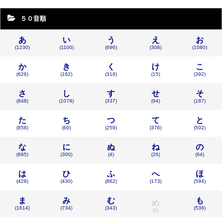
５０音順
あ
い
う
え
お
(1230)
(1100)
(696)
(308)
(1080)
か
き
く
け
こ
(626)
(162)
(318)
(15)
(392)
さ
し
す
せ
そ
(848)
(1078)
(337)
(94)
(187)
た
ち
つ
て
と
(858)
(60)
(259)
(376)
(502)
な
に
ぬ
ね
の
(685)
(300)
(4)
(26)
(64)
は
ひ
ふ
へ
ほ
(428)
(430)
(862)
(173)
(594)
ま
み
む
も
め
(1614)
(734)
(343)
(536)
(0)