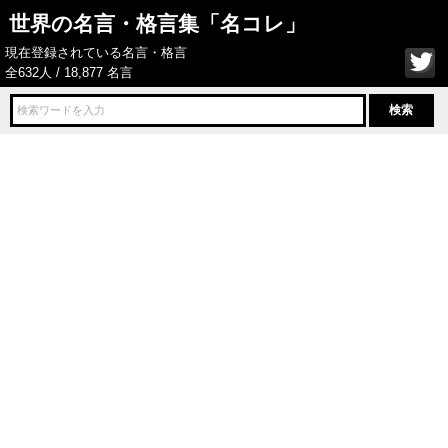
世界の名言・格言集「名コレ」
現在登録されている名言・格言
全632人 / 18,877 名言