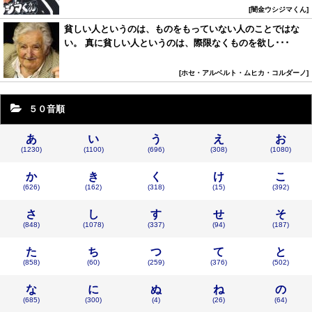
闇金ウシジマくん
貧しい人というのは、ものをもっていない人のことではな
い。 真に貧しい人というのは、際限なくものを欲し･･･
ホセ・アルベルト・ムヒカ・コルダーノ
５０音順
あ
い
う
え
お
(1230)
(1100)
(696)
(308)
(1080)
か
き
く
け
こ
(626)
(162)
(318)
(15)
(392)
さ
し
す
せ
そ
(848)
(1078)
(337)
(94)
(187)
た
ち
つ
て
と
(858)
(60)
(259)
(376)
(502)
な
に
ぬ
ね
の
(685)
(300)
(4)
(26)
(64)