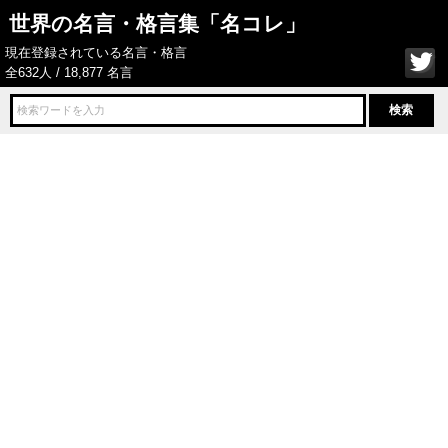
世界の名言・格言集「名コレ」
現在登録されている名言・格言
全632人 / 18,877 名言