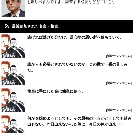
を創り出すんですよ。調査する必要などどこにもな...
最近追加された名言・格言
逃げれば逃げた分だけ、居心地の悪い所へ落ちていく。
闇金ウシジマくん
誰からも必要とされていないのが、この世で一番の苦しみ
だ。
闇金ウシジマくん
簡単に手にした金は簡単に使う。
闇金ウシジマくん
何かを始めようとしても、その最初の一歩がどうしても踏み
出せない。昨日出来なかった俺に、今日の俺が出来･･･