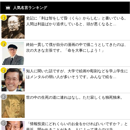
人気名言ランキング
史記に「利は智をして昏（くら）からしむ」と書いている。
人間は利益ばかり追求していると、頭が悪くなると...
終始一貫して僕が自分の漫画の中で描こうとしてきたのは、
次の大きな主張です。「命を大事にしよう！」
知人に聞いた話ですが、大学で絵画や彫刻などを学ぶ学生に
はメンタルの弱い人が多いそうです。みんなで絵を...
世の中の生死の道に連れはなし。ただ寂しくも独死独来。
「情報投資にどれくらいのお金をかければいいですか？」と
最近、聞かれることがある。人によって違うのは当...