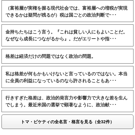
（富裕層が実権を握る現代社会では、富裕層への増税が実現
できるかは疑問が残るが）税は国ごとの政治判断で･･･
金持ちたちはこう言う。『これは貧しい人にもよいことだ。
なぜなら成長につながるから』。だがエリートや指･･･
格差は経済だけの問題ではなく政治の問題。
私は格差が何もかもいけないと言っているのではない。本当
に全員の利益になっているのなら許されることもあ･･･
行きすぎた格差は、政治的発言力や影響力で大きな差を生ん
でしまう。最近米国の選挙で顕著なように、政治献･･･
トマ・ピケティの全名言・格言を見る（全32件）