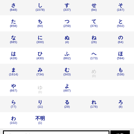
さ
し
す
せ
そ
(848)
(1078)
(337)
(94)
(187)
た
ち
つ
て
と
(858)
(60)
(259)
(376)
(502)
な
に
ぬ
ね
の
(685)
(300)
(4)
(26)
(64)
は
ひ
ふ
へ
ほ
(428)
(430)
(862)
(173)
(594)
ま
み
む
も
め
(1614)
(734)
(343)
(536)
(0)
や
よ
ゆ
(667)
(487)
(0)
ら
り
る
れ
ろ
(77)
(11)
(29)
(176)
(8)
わ
不明
(102)
(1)