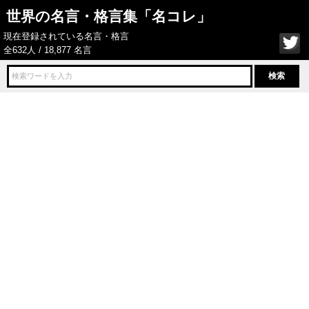
世界の名言・格言集「名コレ」
現在登録されている名言・格言
全632人 / 18,877 名言