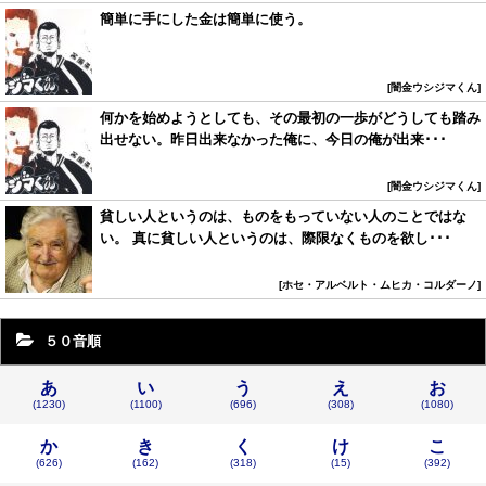
簡単に手にした金は簡単に使う。
闇金ウシジマくん
何かを始めようとしても、その最初の一歩がどうしても踏み
出せない。昨日出来なかった俺に、今日の俺が出来･･･
闇金ウシジマくん
貧しい人というのは、ものをもっていない人のことではな
い。 真に貧しい人というのは、際限なくものを欲し･･･
ホセ・アルベルト・ムヒカ・コルダーノ
５０音順
あ
い
う
え
お
(1230)
(1100)
(696)
(308)
(1080)
か
き
く
け
こ
(626)
(162)
(318)
(15)
(392)