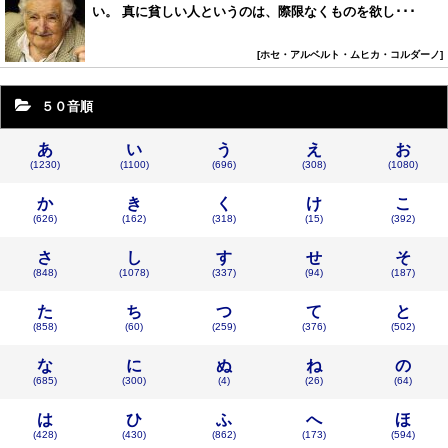
い。 真に貧しい人というのは、際限なくものを欲し･･･
ホセ・アルベルト・ムヒカ・コルダーノ
５０音順
あ
い
う
え
お
(1230)
(1100)
(696)
(308)
(1080)
か
き
く
け
こ
(626)
(162)
(318)
(15)
(392)
さ
し
す
せ
そ
(848)
(1078)
(337)
(94)
(187)
た
ち
つ
て
と
(858)
(60)
(259)
(376)
(502)
な
に
ぬ
ね
の
(685)
(300)
(4)
(26)
(64)
は
ひ
ふ
へ
ほ
(428)
(430)
(862)
(173)
(594)