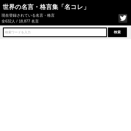
世界の名言・格言集「名コレ」
現在登録されている名言・格言
全632人 / 18,877 名言