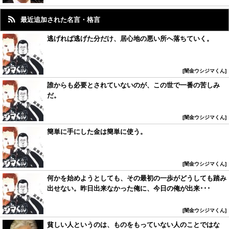
最近追加された名言・格言
逃げれば逃げた分だけ、居心地の悪い所へ落ちていく。
闇金ウシジマくん
誰からも必要とされていないのが、この世で一番の苦しみ
だ。
闇金ウシジマくん
簡単に手にした金は簡単に使う。
闇金ウシジマくん
何かを始めようとしても、その最初の一歩がどうしても踏み
出せない。昨日出来なかった俺に、今日の俺が出来･･･
闇金ウシジマくん
貧しい人というのは、ものをもっていない人のことではな