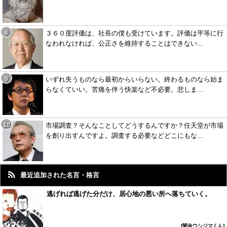
３６０度評価は、社長の僕も受けています。評価は平等に行
なわれなければ、公正さを維持することはできない...
いずれ失うものなら最初からいらない。終わるものなら始ま
らなくていい。苦痛を伴う快楽など不必要。悲しま...
市場調査？そんなことしてどうするんですか？任天堂が市場
を創り出すんですよ。調査する必要などどこにもな...
最近追加された名言・格言
逃げれば逃げた分だけ、居心地の悪い所へ落ちていく。
闇金ウシジマくん