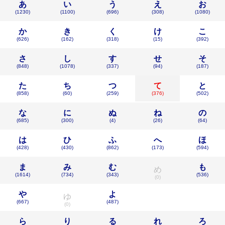
あ
い
う
え
お
(1230)
(1100)
(696)
(308)
(1080)
か
き
く
け
こ
(626)
(162)
(318)
(15)
(392)
さ
し
す
せ
そ
(848)
(1078)
(337)
(94)
(187)
た
ち
つ
て
と
(858)
(60)
(259)
(376)
(502)
な
に
ぬ
ね
の
(685)
(300)
(4)
(26)
(64)
は
ひ
ふ
へ
ほ
(428)
(430)
(862)
(173)
(594)
ま
み
む
も
め
(1614)
(734)
(343)
(536)
(0)
や
よ
ゆ
(667)
(487)
(0)
ら
り
る
れ
ろ