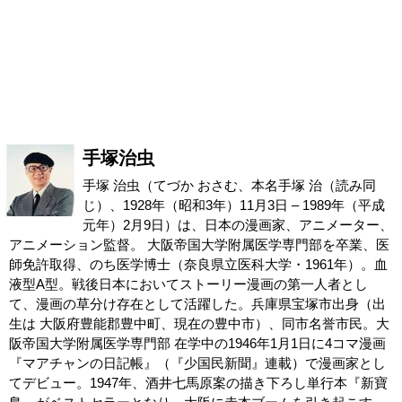
手塚治虫
手塚 治虫（てづか おさむ、本名手塚 治（読み同
じ）、1928年（昭和3年）11月3日 – 1989年（平成
元年）2月9日）は、日本の漫画家、アニメーター、
アニメーション監督。 大阪帝国大学附属医学専門部を卒業、医
師免許取得、のち医学博士（奈良県立医科大学・1961年）。血
液型A型。戦後日本においてストーリー漫画の第一人者とし
て、漫画の草分け存在として活躍した。兵庫県宝塚市出身（出
生は 大阪府豊能郡豊中町、現在の豊中市）、同市名誉市民。大
阪帝国大学附属医学専門部 在学中の1946年1月1日に4コマ漫画
『マアチャンの日記帳』（『少国民新聞』連載）で漫画家とし
てデビュー。1947年、酒井七馬原案の描き下ろし単行本『新寶