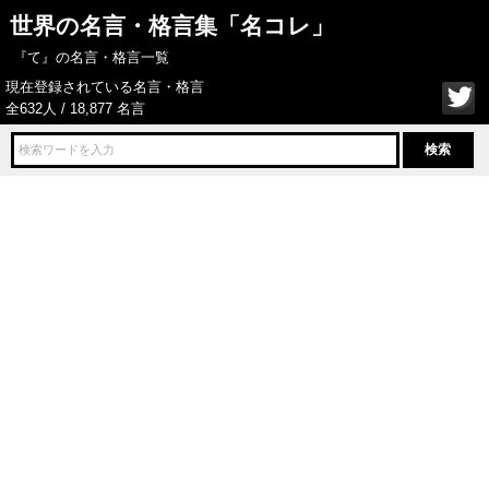
世界の名言・格言集「名コレ」
『て』の名言・格言一覧
現在登録されている名言・格言
全632人 / 18,877 名言