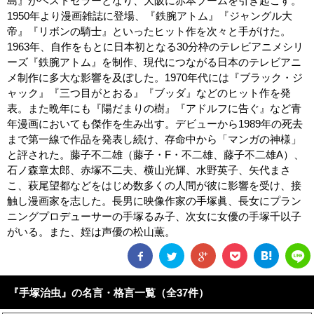
島』がベストセラーとなり、大阪に赤本ブームを引き起こす。
1950年より漫画雑誌に登場、『鉄腕アトム』『ジャングル大
帝』『リボンの騎士』といったヒット作を次々と手がけた。
1963年、自作をもとに日本初となる30分枠のテレビアニメシリ
ーズ『鉄腕アトム』を制作、現代につながる日本のテレビアニ
メ制作に多大な影響を及ぼした。1970年代には『ブラック・ジ
ャック』『三つ目がとおる』『ブッダ』などのヒット作を発
表。また晩年にも『陽だまりの樹』『アドルフに告ぐ』など青
年漫画においても傑作を生み出す。デビューから1989年の死去
まで第一線で作品を発表し続け、存命中から「マンガの神様」
と評された。藤子不二雄（藤子・F・不二雄、藤子不二雄A）、
石ノ森章太郎、赤塚不二夫、横山光輝、水野英子、矢代まさ
こ、萩尾望都などをはじめ数多くの人間が彼に影響を受け、接
触し漫画家を志した。長男に映像作家の手塚眞、長女にプラン
ニングプロデューサーの手塚るみ子、次女に女優の手塚千以子
がいる。また、姪は声優の松山薫。
『手塚治虫』の名言・格言一覧（全37件）