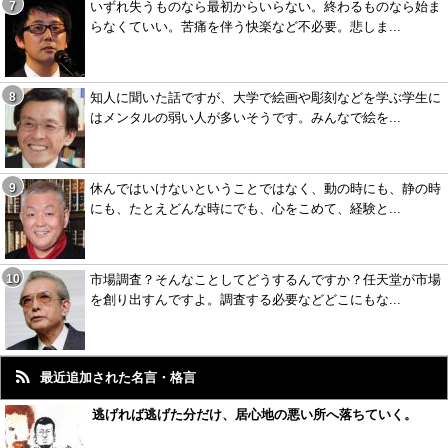
いずれ失うものなら最初からいらない。終わるものなら始ま
らなくていい。苦痛を伴う快楽など不必要。悲しま...
知人に聞いた話ですが、大学で絵画や彫刻などを学ぶ学生に
はメンタルの弱い人が多いそうです。みんなで絵を...
休んではいけないということではなく、動の時にも、静の時
にも、たとえどんな時にでも、心をこめて、経験と...
市場調査？そんなことしてどうするんですか？任天堂が市場
を創り出すんですよ。調査する必要などどこにもな...
最近追加された名言・格言
逃げれば逃げた分だけ、居心地の悪い所へ落ちていく。