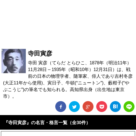
寺田寅彦
寺田 寅彦（てらだ とらひこ、1878年（明治11年）
11月28日 – 1935年（昭和10年）12月31日）は、戦
前の日本の物理学者、随筆家、俳人であり吉村冬彦
(大正11年から使用)、寅日子、牛頓(“ニュートン”)、藪柑子(“や
ぶこうじ”)の筆名でも知られる。高知県出身（出生地は東京
市）。
『寺田寅彦』の名言・格言一覧（全30件）