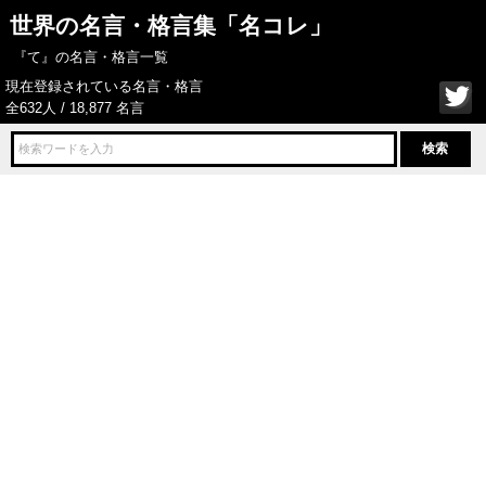
世界の名言・格言集「名コレ」
『て』の名言・格言一覧
現在登録されている名言・格言
全632人 / 18,877 名言