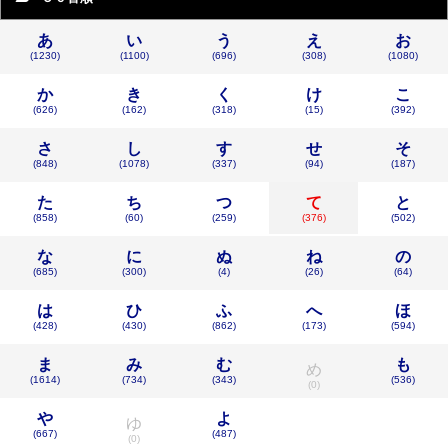
あ
い
う
え
お
(1230)
(1100)
(696)
(308)
(1080)
か
き
く
け
こ
(626)
(162)
(318)
(15)
(392)
さ
し
す
せ
そ
(848)
(1078)
(337)
(94)
(187)
た
ち
つ
て
と
(858)
(60)
(259)
(376)
(502)
な
に
ぬ
ね
の
(685)
(300)
(4)
(26)
(64)
は
ひ
ふ
へ
ほ
(428)
(430)
(862)
(173)
(594)
ま
み
む
も
め
(1614)
(734)
(343)
(536)
(0)
や
よ
ゆ
(667)
(487)
(0)