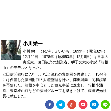
小川栄一
小川 栄一（おがわ えいいち、1899年（明治32年）
12月24日 – 1978年（昭和53年）12月8日）は日本の
実業家。藤田観光の創業者。獅子文六の小説「箱根
山」のモデルとなった。
安田信託銀行に入行し、抵当流れの豊島園を再建した。1944年
には倒産した藤田財閥の財産整理を行い、藤田興業、同和鉱業
を再建した。箱根を中心とした観光事業に進出し、箱根小涌
園、東京椿山荘などの藤田グループを築き上げて、藤田観光社
長に就任した。