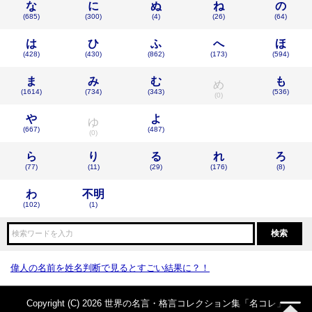
な
に
ぬ
ね
の
(685)
(300)
(4)
(26)
(64)
は
ひ
ふ
へ
ほ
(428)
(430)
(862)
(173)
(594)
ま
み
む
も
め
(1614)
(734)
(343)
(536)
(0)
や
よ
ゆ
(667)
(487)
(0)
ら
り
る
れ
ろ
(77)
(11)
(29)
(176)
(8)
わ
不明
(102)
(1)
偉人の名前を姓名判断で見るとすごい結果に？！
Copyright (C) 2026 世界の名言・格言コレクション集「名コレ」