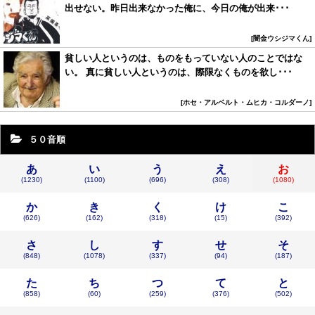
出せない。昨日出来なかった俺に、今日の俺が出来･･･
闇金ウシジマくん
貧しい人というのは、ものをもっていない人のことではな
い。 真に貧しい人というのは、際限なくものを欲し･･･
ホセ・アルベルト・ムヒカ・コルダーノ
５０音順
あ
い
う
え
お
(1230)
(1100)
(696)
(308)
(1080)
か
き
く
け
こ
(626)
(162)
(318)
(15)
(392)
さ
し
す
せ
そ
(848)
(1078)
(337)
(94)
(187)
た
ち
つ
て
と
(858)
(60)
(259)
(376)
(502)