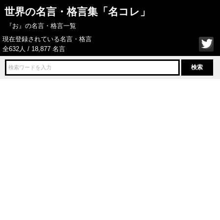
世界の名言・格言集「名コレ」
『お』の名言・格言一覧
現在登録されている名言・格言
全632人 / 18,877 名言