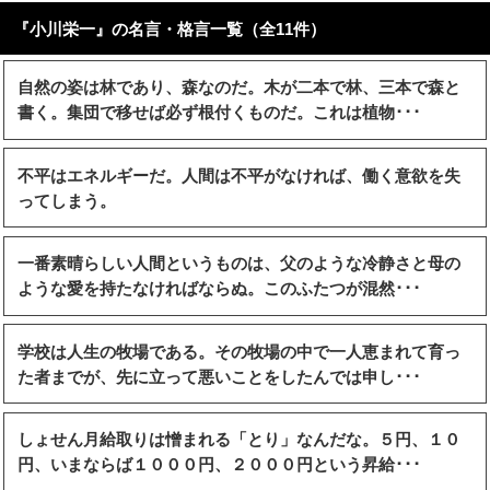
『小川栄一』の名言・格言一覧（全11件）
自然の姿は林であり、森なのだ。木が二本で林、三本で森と
書く。集団で移せば必ず根付くものだ。これは植物･･･
不平はエネルギーだ。人間は不平がなければ、働く意欲を失
ってしまう。
一番素晴らしい人間というものは、父のような冷静さと母の
ような愛を持たなければならぬ。このふたつが混然･･･
学校は人生の牧場である。その牧場の中で一人恵まれて育っ
た者までが、先に立って悪いことをしたんでは申し･･･
しょせん月給取りは憎まれる「とり」なんだな。５円、１０
円、いまならば１０００円、２０００円という昇給･･･