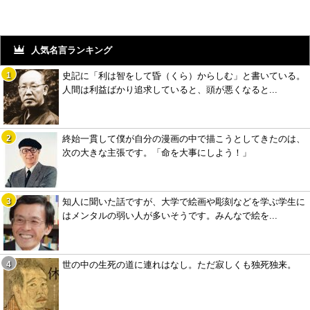
人気名言ランキング
史記に「利は智をして昏（くら）からしむ」と書いている。
人間は利益ばかり追求していると、頭が悪くなると...
終始一貫して僕が自分の漫画の中で描こうとしてきたのは、
次の大きな主張です。「命を大事にしよう！」
知人に聞いた話ですが、大学で絵画や彫刻などを学ぶ学生に
はメンタルの弱い人が多いそうです。みんなで絵を...
世の中の生死の道に連れはなし。ただ寂しくも独死独来。