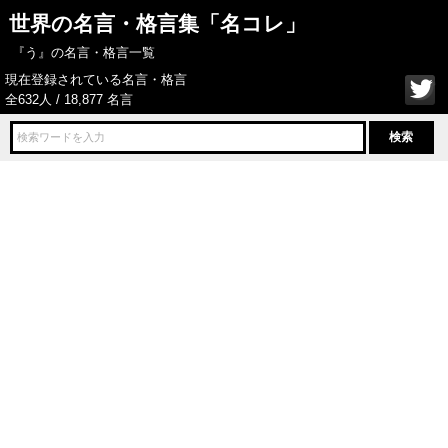
世界の名言・格言集「名コレ」
『う』の名言・格言一覧
現在登録されている名言・格言
全632人 / 18,877 名言