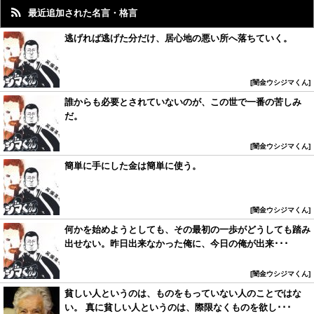
最近追加された名言・格言
逃げれば逃げた分だけ、居心地の悪い所へ落ちていく。
闇金ウシジマくん
誰からも必要とされていないのが、この世で一番の苦しみ
だ。
闇金ウシジマくん
簡単に手にした金は簡単に使う。
闇金ウシジマくん
何かを始めようとしても、その最初の一歩がどうしても踏み
出せない。昨日出来なかった俺に、今日の俺が出来･･･
闇金ウシジマくん
貧しい人というのは、ものをもっていない人のことではな
い。 真に貧しい人というのは、際限なくものを欲し･･･