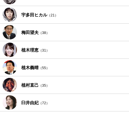
宇多田ヒカル
（21）
梅田望夫
（38）
植木理恵
（31）
植木義晴
（55）
植村直己
（35）
臼井由妃
（72）