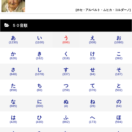
ホセ・アルベルト・ムヒカ・コルダーノ
５０音順
あ
い
う
え
お
(1230)
(1100)
(696)
(308)
(1080)
か
き
く
け
こ
(626)
(162)
(318)
(15)
(392)
さ
し
す
せ
そ
(848)
(1078)
(337)
(94)
(187)
た
ち
つ
て
と
(858)
(60)
(259)
(376)
(502)
な
に
ぬ
ね
の
(685)
(300)
(4)
(26)
(64)
は
ひ
ふ
へ
ほ
(428)
(430)
(862)
(173)
(594)