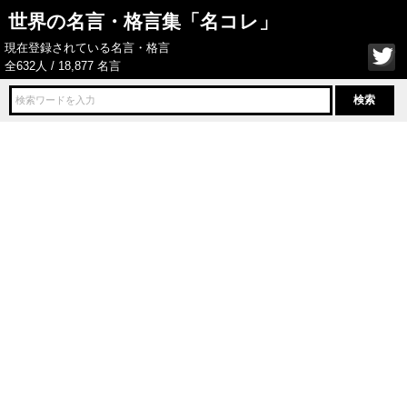
世界の名言・格言集「名コレ」
現在登録されている名言・格言
全632人 / 18,877 名言