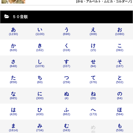
ホセ・アルベルト・ムヒカ・コルダーノ
５０音順
あ
い
う
え
お
(1230)
(1100)
(696)
(308)
(1080)
か
き
く
け
こ
(626)
(162)
(318)
(15)
(392)
さ
し
す
せ
そ
(848)
(1078)
(337)
(94)
(187)
た
ち
つ
て
と
(858)
(60)
(259)
(376)
(502)
な
に
ぬ
ね
の
(685)
(300)
(4)
(26)
(64)
は
ひ
ふ
へ
ほ
(428)
(430)
(862)
(173)
(594)
ま
み
む
も
め
(1614)
(734)
(343)
(536)
(0)