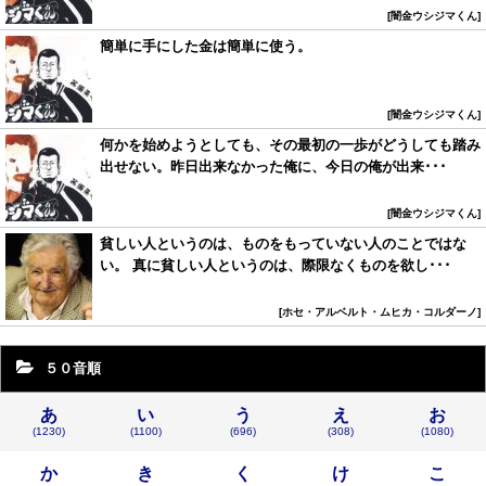
闇金ウシジマくん
簡単に手にした金は簡単に使う。
闇金ウシジマくん
何かを始めようとしても、その最初の一歩がどうしても踏み
出せない。昨日出来なかった俺に、今日の俺が出来･･･
闇金ウシジマくん
貧しい人というのは、ものをもっていない人のことではな
い。 真に貧しい人というのは、際限なくものを欲し･･･
ホセ・アルベルト・ムヒカ・コルダーノ
５０音順
あ
い
う
え
お
(1230)
(1100)
(696)
(308)
(1080)
か
き
く
け
こ