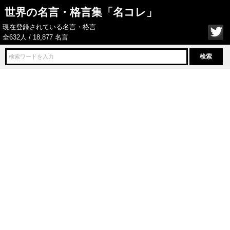
世界の名言・格言集「名コレ」
現在登録されている名言・格言
全632人 / 18,877 名言