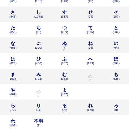
(626)
(162)
(318)
(15)
(392)
さ
し
す
せ
そ
(848)
(1078)
(337)
(94)
(187)
た
ち
つ
て
と
(858)
(60)
(259)
(376)
(502)
な
に
ぬ
ね
の
(685)
(300)
(4)
(26)
(64)
は
ひ
ふ
へ
ほ
(428)
(430)
(862)
(173)
(594)
ま
み
む
も
め
(1614)
(734)
(343)
(536)
(0)
や
よ
ゆ
(667)
(487)
(0)
ら
り
る
れ
ろ
(77)
(11)
(29)
(176)
(8)
わ
不明
(102)
(1)