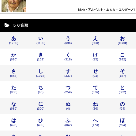
ホセ・アルベルト・ムヒカ・コルダーノ
５０音順
あ
い
う
え
お
(1230)
(1100)
(696)
(308)
(1080)
か
き
く
け
こ
(626)
(162)
(318)
(15)
(392)
さ
し
す
せ
そ
(848)
(1078)
(337)
(94)
(187)
た
ち
つ
て
と
(858)
(60)
(259)
(376)
(502)
な
に
ぬ
ね
の
(685)
(300)
(4)
(26)
(64)
は
ひ
ふ
へ
ほ
(428)
(430)
(862)
(173)
(594)