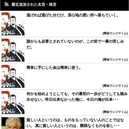
最近追加された名言・格言
逃げれば逃げた分だけ、居心地の悪い所へ落ちていく。
闇金ウシジマくん
誰からも必要とされていないのが、この世で一番の苦しみ
だ。
闇金ウシジマくん
簡単に手にした金は簡単に使う。
闇金ウシジマくん
何かを始めようとしても、その最初の一歩がどうしても踏み
出せない。昨日出来なかった俺に、今日の俺が出来･･･
闇金ウシジマくん
貧しい人というのは、ものをもっていない人のことではな
い。 真に貧しい人というのは、際限なくものを欲し･･･