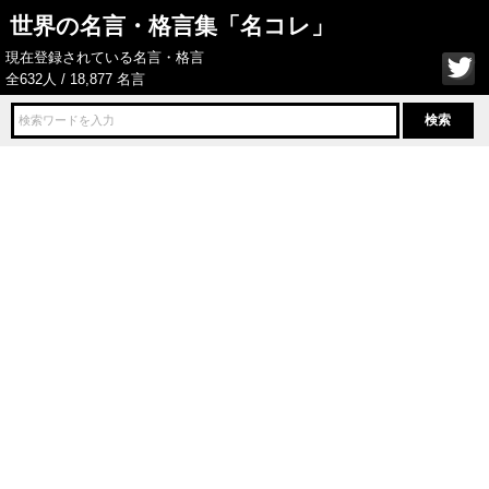
世界の名言・格言集「名コレ」
現在登録されている名言・格言
全632人 / 18,877 名言