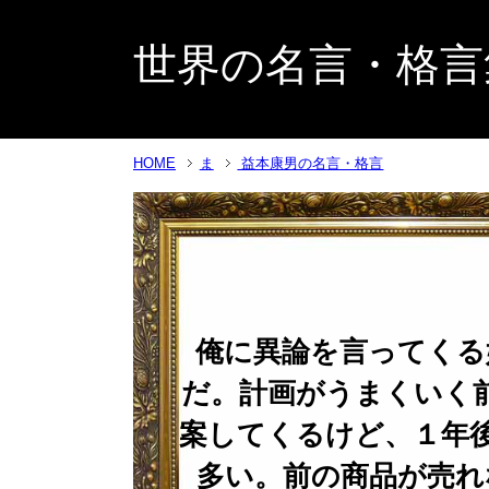
世界の名言・格言
HOME
ま
益本康男の名言・格言
俺に異論を言ってくる
だ。計画がうまくいく
案してくるけど、１年
多い。前の商品が売れ