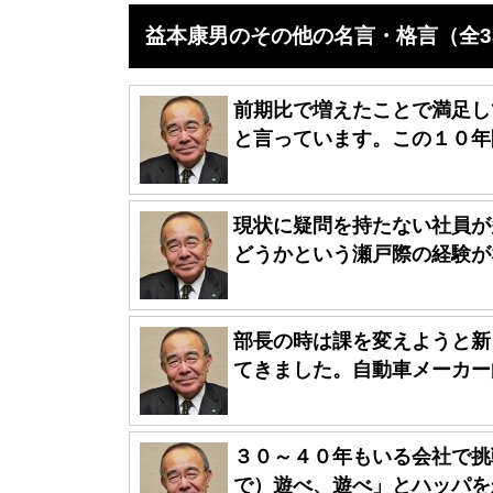
益本康男のその他の名言・格言（全3
前期比で増えたことで満足し
と言っています。この１０年間
現状に疑問を持たない社員が
どうかという瀬戸際の経験がな
部長の時は課を変えようと新
てきました。自動車メーカー向
３０～４０年もいる会社で挑
で）遊べ、遊べ」とハッパをか