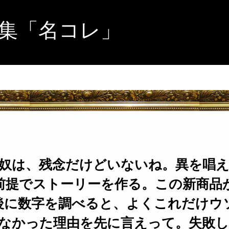
集「名コレ」
奴は、残念だけどいないね。異を唱
前提でストーリーを作る。この新商品
後に数字を調べると、よくこれだけウ
なかった理由を先に言えって。失敗