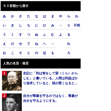
５０音順から探す
あ
か
さ
た
な
は
ま
や
ら
わ
い
き
し
ち
に
ひ
み
ゆ
り
不明
う
く
す
つ
ぬ
ふ
む
よ
る
え
け
せ
て
ね
へ
め
れ
お
こ
そ
と
の
ほ
も
ろ
人気の名言・格言
史記に「利は智をして昏（くら）から
しむ」と書いている。人間は利益ばか
り追求していると、頭が悪くなると...
自分が尊厳を守るのではなく、尊厳が
自分を守るようにする。