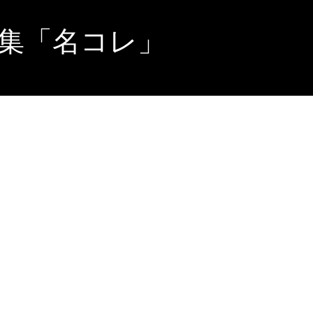
集「名コレ」