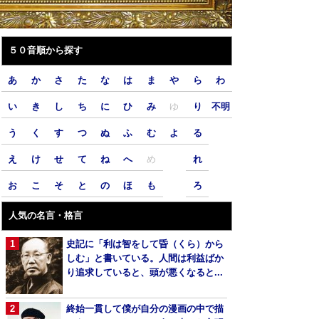
５０音順から探す
あ
か
さ
た
な
は
ま
や
ら
わ
い
き
し
ち
に
ひ
み
ゆ
り
不明
う
く
す
つ
ぬ
ふ
む
よ
る
え
け
せ
て
ね
へ
め
れ
お
こ
そ
と
の
ほ
も
ろ
人気の名言・格言
史記に「利は智をして昏（くら）から
しむ」と書いている。人間は利益ばか
り追求していると、頭が悪くなると...
終始一貫して僕が自分の漫画の中で描