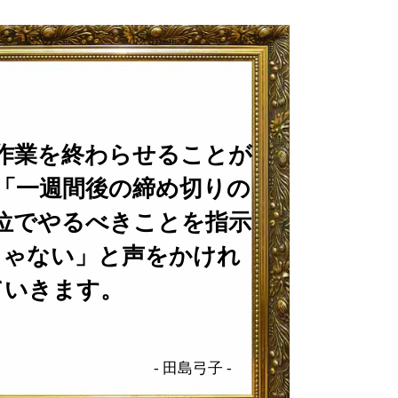
作業を終わらせることが
「一週間後の締め切りの
位でやるべきことを指示
じゃない」と声をかけれ
ていきます。
-
田島弓子
-