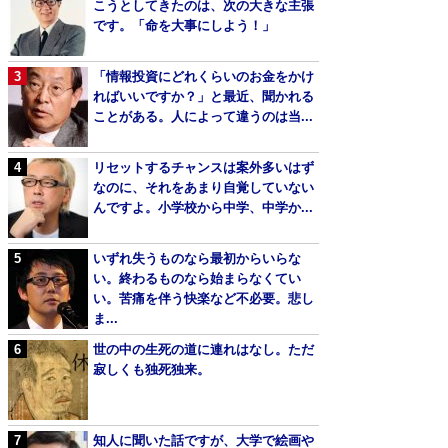
こうとしてきたのは、次の大きな主張
です。「命を大事にしよう！」
「情報投資にどれくらいのお金をかけ
ればいいですか？」と最近、聞かれる
ことがある。人によって違うのは当...
リセットするチャンスは案外多いはず
なのに、それをあまり自覚していない
んですよ。小学校から中学、中学か...
いずれ失うものなら最初からいらな
い。終わるものなら始まらなくてい
い。苦痛を伴う快楽など不必要。悲し
ま...
世の中の生死の道に連れはなし。ただ
寂しくも独死独来。
知人に聞いた話ですが、大学で絵画や