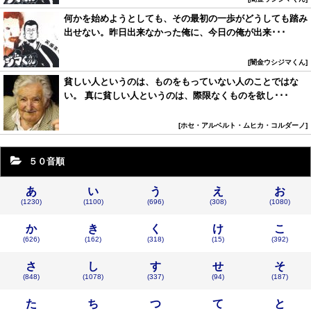
何かを始めようとしても、その最初の一歩がどうしても踏み
出せない。昨日出来なかった俺に、今日の俺が出来･･･
闇金ウシジマくん
貧しい人というのは、ものをもっていない人のことではな
い。 真に貧しい人というのは、際限なくものを欲し･･･
ホセ・アルベルト・ムヒカ・コルダーノ
５０音順
あ
い
う
え
お
(1230)
(1100)
(696)
(308)
(1080)
か
き
く
け
こ
(626)
(162)
(318)
(15)
(392)
さ
し
す
せ
そ
(848)
(1078)
(337)
(94)
(187)
た
ち
つ
て
と