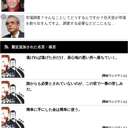
市場調査？そんなことしてどうするんですか？任天堂が市場
を創り出すんですよ。調査する必要などどこにもな...
最近追加された名言・格言
逃げれば逃げた分だけ、居心地の悪い所へ落ちていく。
闇金ウシジマくん
誰からも必要とされていないのが、この世で一番の苦しみ
だ。
闇金ウシジマくん
簡単に手にした金は簡単に使う。
闇金ウシジマくん