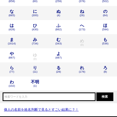
(858)
(60)
(259)
(376)
(502)
な
に
ぬ
ね
の
(685)
(300)
(4)
(26)
(64)
は
ひ
ふ
へ
ほ
(428)
(430)
(862)
(173)
(594)
ま
み
む
も
め
(1614)
(734)
(343)
(536)
(0)
や
よ
ゆ
(667)
(487)
(0)
ら
り
る
れ
ろ
(77)
(11)
(29)
(176)
(8)
わ
不明
(102)
(1)
偉人の名前を姓名判断で見るとすごい結果に？！