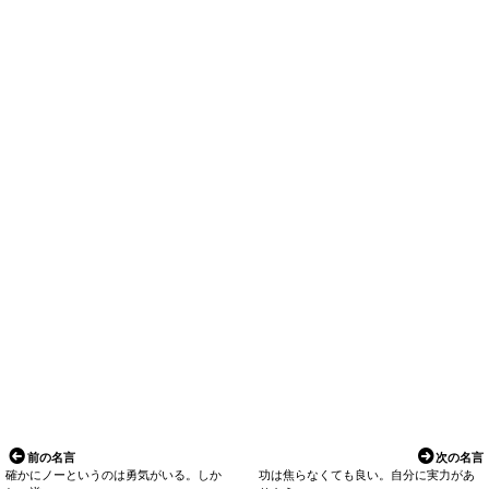
前の名言
次の名言
確かにノーというのは勇気がいる。しか
功は焦らなくても良い。自分に実力があ