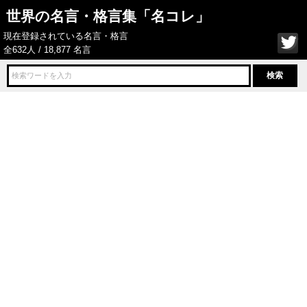
世界の名言・格言集「名コレ」
現在登録されている名言・格言
全632人 / 18,877 名言