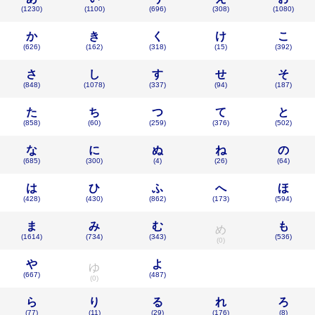
(1230)
(1100)
(696)
(308)
(1080)
か
き
く
け
こ
(626)
(162)
(318)
(15)
(392)
さ
し
す
せ
そ
(848)
(1078)
(337)
(94)
(187)
た
ち
つ
て
と
(858)
(60)
(259)
(376)
(502)
な
に
ぬ
ね
の
(685)
(300)
(4)
(26)
(64)
は
ひ
ふ
へ
ほ
(428)
(430)
(862)
(173)
(594)
ま
み
む
も
め
(1614)
(734)
(343)
(536)
(0)
や
よ
ゆ
(667)
(487)
(0)
ら
り
る
れ
ろ
(77)
(11)
(29)
(176)
(8)