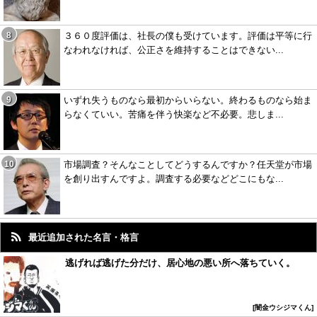
３６０度評価は、社長の僕も受けています。評価は平等に行
なわれなければ、公正さを維持することはできない...
いずれ失うものなら最初からいらない。終わるものなら始ま
らなくていい。苦痛を伴う快楽など不必要。悲しま...
市場調査？そんなことしてどうするんですか？任天堂が市場
を創り出すんですよ。調査する必要などどこにもな...
最近追加された名言・格言
逃げれば逃げた分だけ、居心地の悪い所へ落ちていく。
闇金ウシジマくん