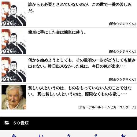
誰からも必要とされていないのが、この世で一番の苦しみ
だ。
闇金ウシジマくん
簡単に手にした金は簡単に使う。
闇金ウシジマくん
何かを始めようとしても、その最初の一歩がどうしても踏み
出せない。昨日出来なかった俺に、今日の俺が出来･･･
闇金ウシジマくん
貧しい人というのは、ものをもっていない人のことではな
い。 真に貧しい人というのは、際限なくものを欲し･･･
ホセ・アルベルト・ムヒカ・コルダーノ
５０音順
あ
い
う
え
お