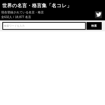
世界の名言・格言集「名コレ」
現在登録されている名言・格言
全632人 / 18,877 名言