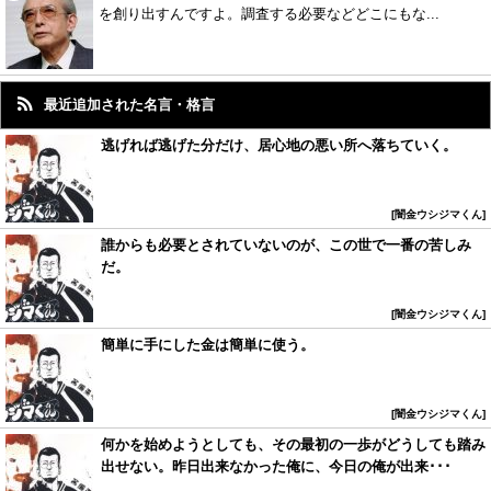
を創り出すんですよ。調査する必要などどこにもな...
最近追加された名言・格言
逃げれば逃げた分だけ、居心地の悪い所へ落ちていく。
闇金ウシジマくん
誰からも必要とされていないのが、この世で一番の苦しみ
だ。
闇金ウシジマくん
簡単に手にした金は簡単に使う。
闇金ウシジマくん
何かを始めようとしても、その最初の一歩がどうしても踏み
出せない。昨日出来なかった俺に、今日の俺が出来･･･