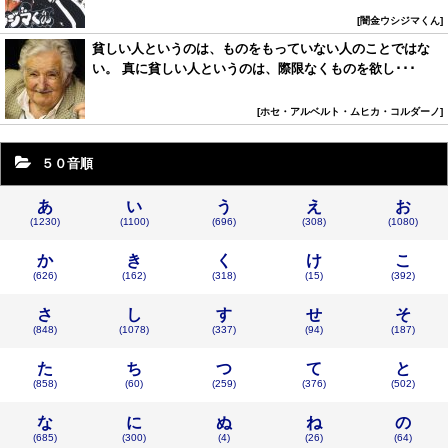
闇金ウシジマくん
貧しい人というのは、ものをもっていない人のことではな
い。 真に貧しい人というのは、際限なくものを欲し･･･
ホセ・アルベルト・ムヒカ・コルダーノ
５０音順
あ
い
う
え
お
(1230)
(1100)
(696)
(308)
(1080)
か
き
く
け
こ
(626)
(162)
(318)
(15)
(392)
さ
し
す
せ
そ
(848)
(1078)
(337)
(94)
(187)
た
ち
つ
て
と
(858)
(60)
(259)
(376)
(502)
な
に
ぬ
ね
の
(685)
(300)
(4)
(26)
(64)