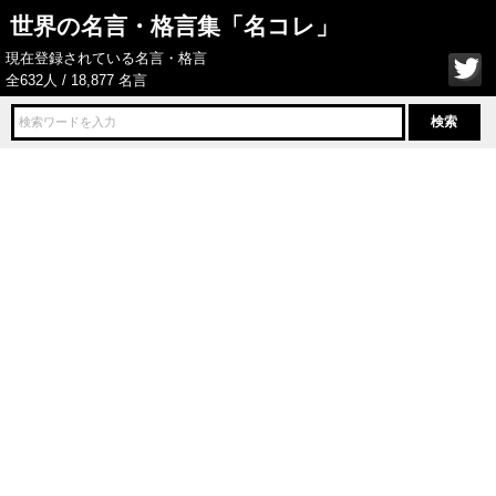
世界の名言・格言集「名コレ」
現在登録されている名言・格言
全632人 / 18,877 名言