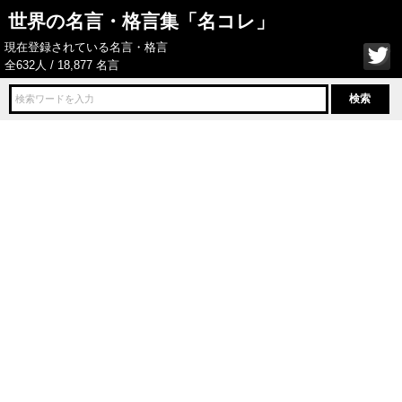
世界の名言・格言集「名コレ」
現在登録されている名言・格言
全632人 / 18,877 名言