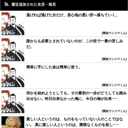
最近追加された名言・格言
逃げれば逃げた分だけ、居心地の悪い所へ落ちていく。
闇金ウシジマくん
誰からも必要とされていないのが、この世で一番の苦しみ
だ。
闇金ウシジマくん
簡単に手にした金は簡単に使う。
闇金ウシジマくん
何かを始めようとしても、その最初の一歩がどうしても踏み
出せない。昨日出来なかった俺に、今日の俺が出来･･･
闇金ウシジマくん
貧しい人というのは、ものをもっていない人のことではな
い。 真に貧しい人というのは、際限なくものを欲し･･･