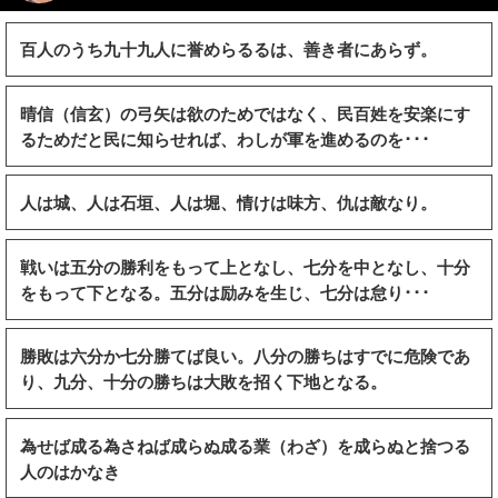
百人のうち九十九人に誉めらるるは、善き者にあらず。
晴信（信玄）の弓矢は欲のためではなく、民百姓を安楽にす
るためだと民に知らせれば、わしが軍を進めるのを･･･
人は城、人は石垣、人は堀、情けは味方、仇は敵なり。
戦いは五分の勝利をもって上となし、七分を中となし、十分
をもって下となる。五分は励みを生じ、七分は怠り･･･
勝敗は六分か七分勝てば良い。八分の勝ちはすでに危険であ
り、九分、十分の勝ちは大敗を招く下地となる。
為せば成る為さねば成らぬ成る業（わざ）を成らぬと捨つる
人のはかなき