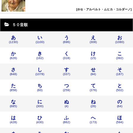
ホセ・アルベルト・ムヒカ・コルダーノ
５０音順
あ
い
う
え
お
(1230)
(1100)
(696)
(308)
(1080)
か
き
く
け
こ
(626)
(162)
(318)
(15)
(392)
さ
し
す
せ
そ
(848)
(1078)
(337)
(94)
(187)
た
ち
つ
て
と
(858)
(60)
(259)
(376)
(502)
な
に
ぬ
ね
の
(685)
(300)
(4)
(26)
(64)
は
ひ
ふ
へ
ほ
(428)
(430)
(862)
(173)
(594)