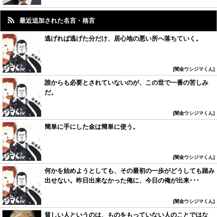
最近追加された名言・格言
逃げれば逃げた分だけ、居心地の悪い所へ落ちていく。
闇金ウシジマくん
誰からも必要とされていないのが、この世で一番の苦しみ
だ。
闇金ウシジマくん
簡単に手にした金は簡単に使う。
闇金ウシジマくん
何かを始めようとしても、その最初の一歩がどうしても踏み
出せない。昨日出来なかった俺に、今日の俺が出来･･･
闇金ウシジマくん
貧しい人というのは、ものをもっていない人のことではな