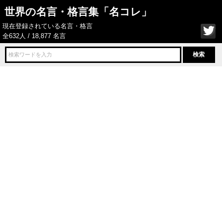
世界の名言・格言集「名コレ」
現在登録されている名言・格言
全632人 / 18,877 名言