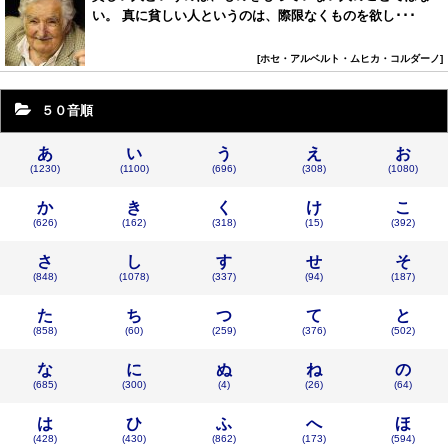
い。 真に貧しい人というのは、際限なくものを欲し･･･
ホセ・アルベルト・ムヒカ・コルダーノ
５０音順
あ
い
う
え
お
(1230)
(1100)
(696)
(308)
(1080)
か
き
く
け
こ
(626)
(162)
(318)
(15)
(392)
さ
し
す
せ
そ
(848)
(1078)
(337)
(94)
(187)
た
ち
つ
て
と
(858)
(60)
(259)
(376)
(502)
な
に
ぬ
ね
の
(685)
(300)
(4)
(26)
(64)
は
ひ
ふ
へ
ほ
(428)
(430)
(862)
(173)
(594)