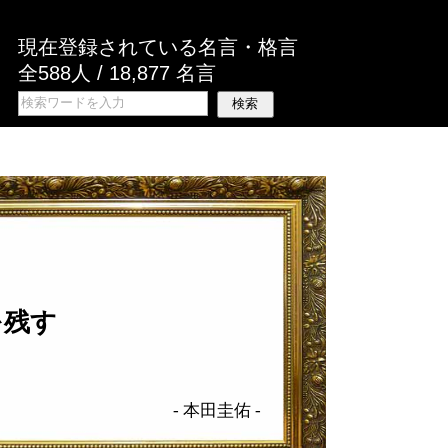
現在登録されている名言・格言
全588人 / 18,877 名言
を残す
-
本田圭佑
-