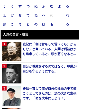
う
く
す
つ
ぬ
ふ
む
よ
る
え
け
せ
て
ね
へ
め
れ
お
こ
そ
と
の
ほ
も
ろ
人気の名言・格言
史記に「利は智をして昏（くら）から
しむ」と書いている。人間は利益ばか
り追求していると、頭が悪くなると...
自分が尊厳を守るのではなく、尊厳が
自分を守るようにする。
終始一貫して僕が自分の漫画の中で描
こうとしてきたのは、次の大きな主張
です。「命を大事にしよう！」