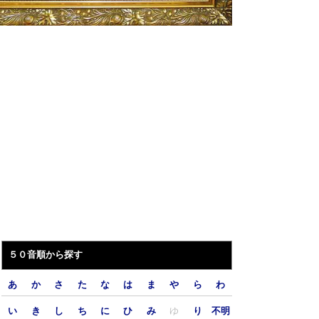
５０音順から探す
あ
か
さ
た
な
は
ま
や
ら
わ
い
き
し
ち
に
ひ
み
ゆ
り
不明