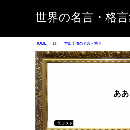
世界の名言・格言
HOME
ほ
本田圭佑の名言・格言
ああ