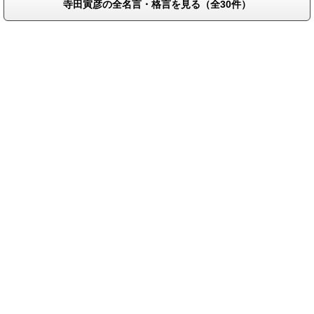
寺田寅彦の全名言・格言を見る（全30件）