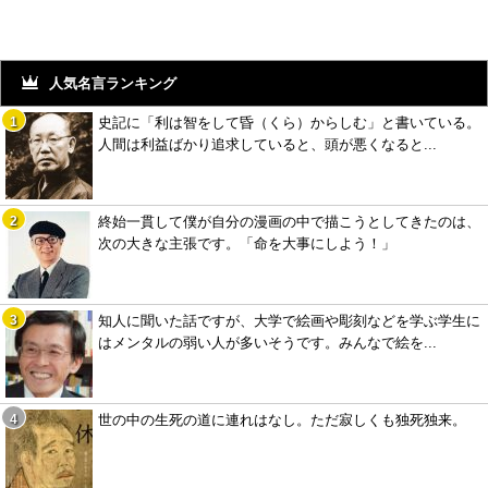
人気名言ランキング
史記に「利は智をして昏（くら）からしむ」と書いている。
人間は利益ばかり追求していると、頭が悪くなると...
終始一貫して僕が自分の漫画の中で描こうとしてきたのは、
次の大きな主張です。「命を大事にしよう！」
知人に聞いた話ですが、大学で絵画や彫刻などを学ぶ学生に
はメンタルの弱い人が多いそうです。みんなで絵を...
世の中の生死の道に連れはなし。ただ寂しくも独死独来。