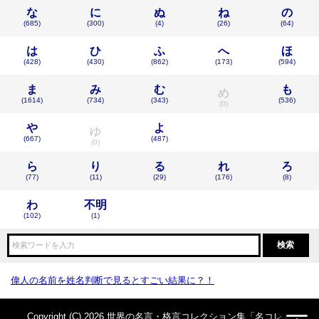
な
に
ぬ
ね
の
(685)
(300)
(4)
(26)
(64)
は
ひ
ふ
へ
ほ
(428)
(430)
(862)
(173)
(594)
ま
み
む
も
め
(1614)
(734)
(343)
(536)
(0)
や
よ
ゆ
(667)
(487)
(0)
ら
り
る
れ
ろ
(77)
(11)
(29)
(176)
(8)
わ
不明
(102)
(1)
偉人の名前を姓名判断で見るとすごい結果に？！
Copyright (C) 2026 世界の名言・格言コレクション集「名コレ」