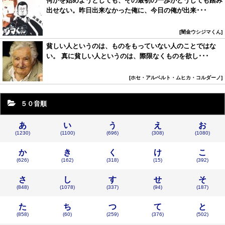
何かを始めようとしても、その最初の一歩がどうしても踏み
出せない。昨日出来なかった俺に、今日の俺が出来･･･
闇金ウシジマくん
貧しい人というのは、ものをもっていない人のことではな
い。 真に貧しい人というのは、際限なくものを欲し･･･
ホセ・アルベルト・ムヒカ・コルダーノ
５０音順
あ
い
う
え
お
(1230)
(1100)
(696)
(308)
(1080)
か
き
く
け
こ
(626)
(162)
(318)
(15)
(392)
さ
し
す
せ
そ
(848)
(1078)
(337)
(94)
(187)
た
ち
つ
て
と
(858)
(60)
(259)
(376)
(502)