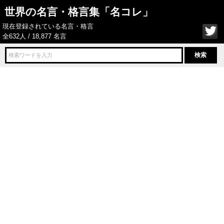
世界の名言・格言集「名コレ」
現在登録されている名言・格言
全632人 / 18,877 名言