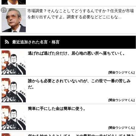
市場調査？そんなことしてどうするんですか？任天堂が市場
を創り出すんですよ。調査する必要などどこにもな...
最近追加された名言・格言
逃げれば逃げた分だけ、居心地の悪い所へ落ちていく。
闇金ウシジマくん
誰からも必要とされていないのが、この世で一番の苦しみ
だ。
闇金ウシジマくん
簡単に手にした金は簡単に使う。
闇金ウシジマくん