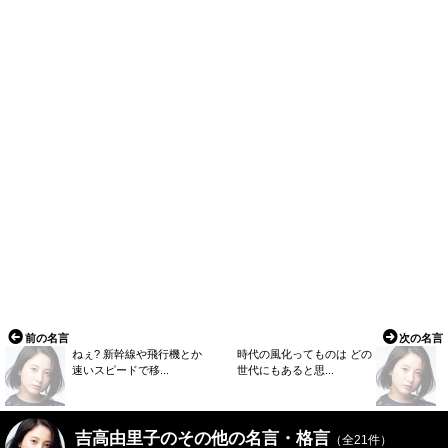
前の名言
次の名言
ねぇ? 新幹線や飛行機とか
時代の風化ってものは どの
速いスピードで移...
世代にもあると思...
吉高由里子のその他の名言・格言
（全21件）