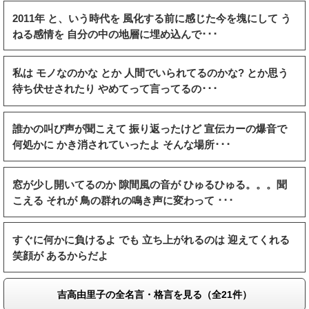
2011年 と、いう時代を 風化する前に感じた今を塊にして う
ねる感情を 自分の中の地層に埋め込んで･･･
私は モノなのかな とか 人間でいられてるのかな? とか思う
待ち伏せされたり やめてって言ってるの･･･
誰かの叫び声が聞こえて 振り返ったけど 宣伝カーの爆音で
何処かに かき消されていったよ そんな場所･･･
窓が少し開いてるのか 隙間風の音が ひゅるひゅる。。。聞
こえる それが 鳥の群れの鳴き声に変わって ･･･
すぐに何かに負けるよ でも 立ち上がれるのは 迎えてくれる
笑顔が あるからだよ
吉高由里子の全名言・格言を見る（全21件）