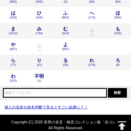
(685)
(300)
(4)
(26)
(64)
は
ひ
ふ
へ
ほ
(428)
(430)
(862)
(173)
(594)
ま
み
む
も
め
(1614)
(734)
(343)
(536)
(0)
や
よ
ゆ
(667)
(487)
(0)
ら
り
る
れ
ろ
(77)
(11)
(29)
(176)
(8)
わ
不明
(102)
(1)
偉人の名前を姓名判断で見るとすごい結果に？！
Copyright (C) 2026 世界の名言・格言コレクション集「名コレ」
All Rights Reserved.