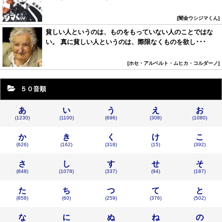
闇金ウシジマくん
貧しい人というのは、ものをもっていない人のことではな
い。 真に貧しい人というのは、際限なくものを欲し･･･
ホセ・アルベルト・ムヒカ・コルダーノ
５０音順
あ
い
う
え
お
(1230)
(1100)
(696)
(308)
(1080)
か
き
く
け
こ
(626)
(162)
(318)
(15)
(392)
さ
し
す
せ
そ
(848)
(1078)
(337)
(94)
(187)
た
ち
つ
て
と
(858)
(60)
(259)
(376)
(502)
な
に
ぬ
ね
の