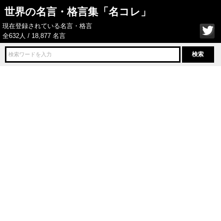
世界の名言・格言集「名コレ」
現在登録されている名言・格言
全632人 / 18,877 名言