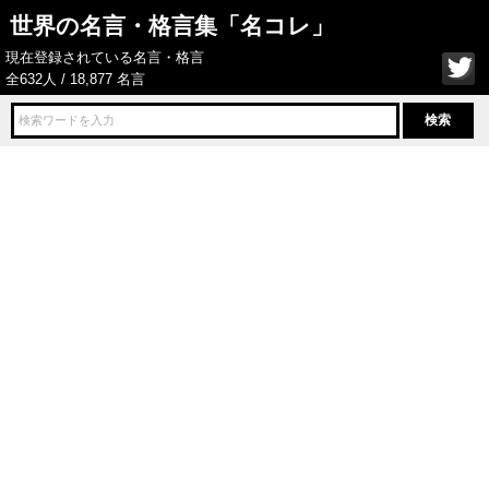
世界の名言・格言集「名コレ」
現在登録されている名言・格言
全632人 / 18,877 名言