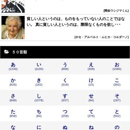
闇金ウシジマくん
貧しい人というのは、ものをもっていない人のことではな
い。 真に貧しい人というのは、際限なくものを欲し･･･
ホセ・アルベルト・ムヒカ・コルダーノ
５０音順
あ
い
う
え
お
(1230)
(1100)
(696)
(308)
(1080)
か
き
く
け
こ
(626)
(162)
(318)
(15)
(392)
さ
し
す
せ
そ
(848)
(1078)
(337)
(94)
(187)
た
ち
つ
て
と
(858)
(60)
(259)
(376)
(502)
な
に
ぬ
ね
の