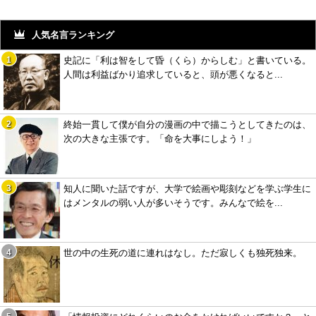
人気名言ランキング
史記に「利は智をして昏（くら）からしむ」と書いている。
人間は利益ばかり追求していると、頭が悪くなると...
終始一貫して僕が自分の漫画の中で描こうとしてきたのは、
次の大きな主張です。「命を大事にしよう！」
知人に聞いた話ですが、大学で絵画や彫刻などを学ぶ学生に
はメンタルの弱い人が多いそうです。みんなで絵を...
世の中の生死の道に連れはなし。ただ寂しくも独死独来。