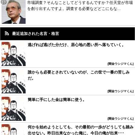
市場調査？そんなことしてどうするんですか？任天堂が市場
を創り出すんですよ。調査する必要などどこにもな...
最近追加された名言・格言
逃げれば逃げた分だけ、居心地の悪い所へ落ちていく。
闇金ウシジマくん
誰からも必要とされていないのが、この世で一番の苦しみ
だ。
闇金ウシジマくん
簡単に手にした金は簡単に使う。
闇金ウシジマくん
何かを始めようとしても、その最初の一歩がどうしても踏み
出せない。昨日出来なかった俺に、今日の俺が出来･･･