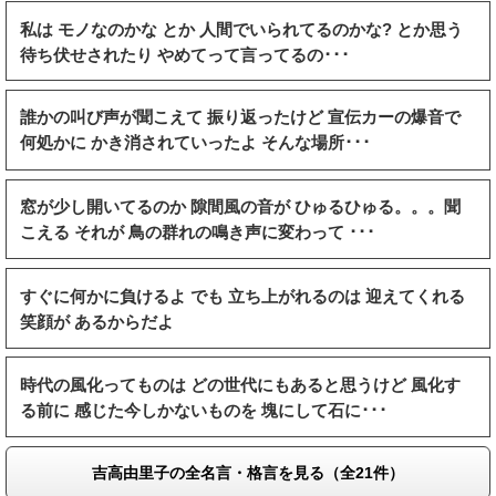
私は モノなのかな とか 人間でいられてるのかな? とか思う
待ち伏せされたり やめてって言ってるの･･･
誰かの叫び声が聞こえて 振り返ったけど 宣伝カーの爆音で
何処かに かき消されていったよ そんな場所･･･
窓が少し開いてるのか 隙間風の音が ひゅるひゅる。。。聞
こえる それが 鳥の群れの鳴き声に変わって ･･･
すぐに何かに負けるよ でも 立ち上がれるのは 迎えてくれる
笑顔が あるからだよ
時代の風化ってものは どの世代にもあると思うけど 風化す
る前に 感じた今しかないものを 塊にして石に･･･
吉高由里子の全名言・格言を見る（全21件）