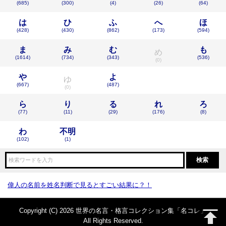
(685)
(300)
(4)
(26)
(64)
は
ひ
ふ
へ
ほ
(428)
(430)
(862)
(173)
(594)
ま
み
む
も
め
(1614)
(734)
(343)
(536)
(0)
や
よ
ゆ
(667)
(487)
(0)
ら
り
る
れ
ろ
(77)
(11)
(29)
(176)
(8)
わ
不明
(102)
(1)
偉人の名前を姓名判断で見るとすごい結果に？！
Copyright (C) 2026 世界の名言・格言コレクション集「名コレ」
All Rights Reserved.