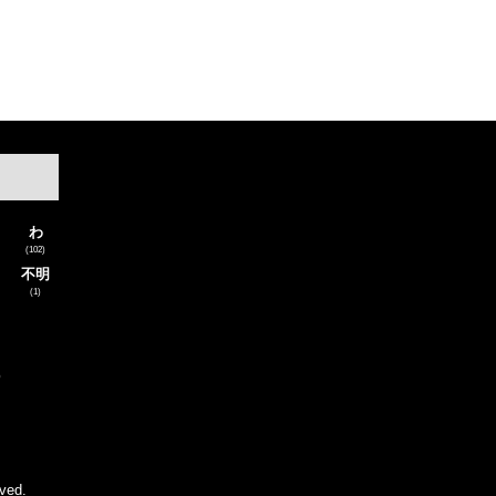
わ
(102)
不明
(1)
)
ved.