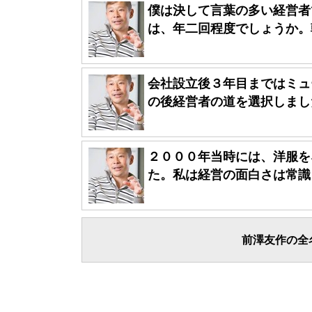
僕は決して言葉の多い経営者
は、年二回程度でしょうか。朝
会社設立後３年目まではミュ
の後経営者の道を選択しました
２０００年当時には、洋服を
た。私は経営の面白さは常識と
前澤友作の全