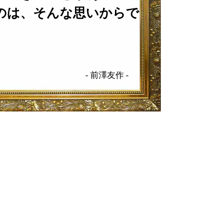
のは、そんな思いからで
-
前澤友作
-