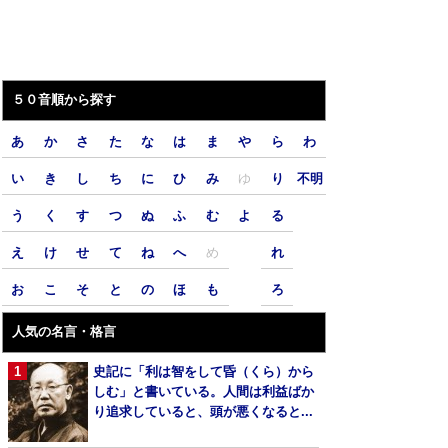
５０音順から探す
あ
か
さ
た
な
は
ま
や
ら
わ
い
き
し
ち
に
ひ
み
ゆ
り
不明
う
く
す
つ
ぬ
ふ
む
よ
る
え
け
せ
て
ね
へ
め
れ
お
こ
そ
と
の
ほ
も
ろ
人気の名言・格言
史記に「利は智をして昏（くら）から
しむ」と書いている。人間は利益ばか
り追求していると、頭が悪くなると...