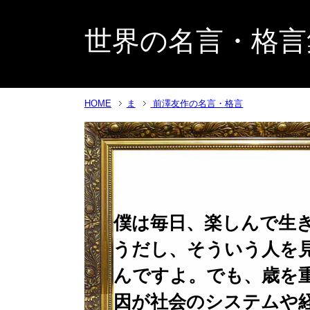
世界の名言・格言
HOME
ま
前澤友作の名言・格言
僕は毎日、楽しんで生
うだし、そういう人を
んですよ。でも、歳を
因が社会のシステムや