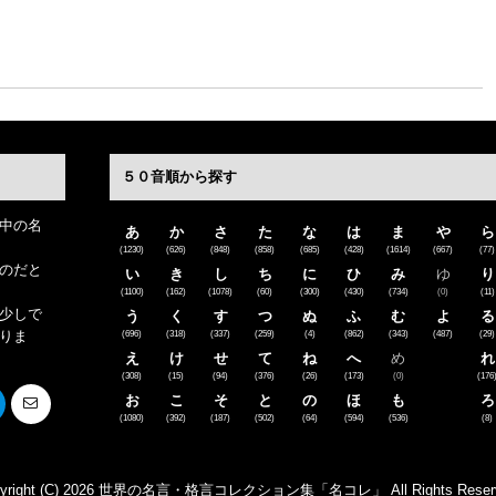
５０音順から探す
中の名
あ
か
さ
た
な
は
ま
や
ら
(1230)
(626)
(848)
(858)
(685)
(428)
(1614)
(667)
(77)
のだと
い
き
し
ち
に
ひ
み
ゆ
り
(1100)
(162)
(1078)
(60)
(300)
(430)
(734)
(0)
(11)
少しで
う
く
す
つ
ぬ
ふ
む
よ
る
りま
(696)
(318)
(337)
(259)
(4)
(862)
(343)
(487)
(29)
え
け
せ
て
ね
へ
め
れ
(308)
(15)
(94)
(376)
(26)
(173)
(0)
(176
お
こ
そ
と
の
ほ
も
ろ
(1080)
(392)
(187)
(502)
(64)
(594)
(536)
(8)
pyright (C) 2026 世界の名言・格言コレクション集「名コレ」
All Rights Reser