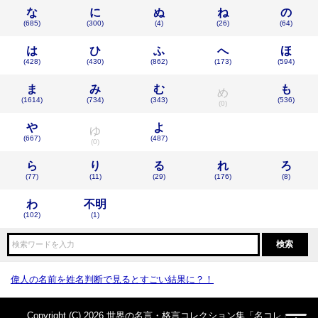
な
に
ぬ
ね
の
(685)
(300)
(4)
(26)
(64)
は
ひ
ふ
へ
ほ
(428)
(430)
(862)
(173)
(594)
ま
み
む
も
め
(1614)
(734)
(343)
(536)
(0)
や
よ
ゆ
(667)
(487)
(0)
ら
り
る
れ
ろ
(77)
(11)
(29)
(176)
(8)
わ
不明
(102)
(1)
偉人の名前を姓名判断で見るとすごい結果に？！
Copyright (C) 2026 世界の名言・格言コレクション集「名コレ」