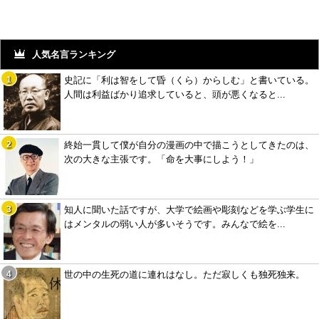
人気名言ランキング
史記に「利は智をして昏（くら）からしむ」と書いている。
人間は利益ばかり追求していると、頭が悪くなると...
終始一貫して僕が自分の漫画の中で描こうとしてきたのは、
次の大きな主張です。「命を大事にしよう！」
知人に聞いた話ですが、大学で絵画や彫刻などを学ぶ学生に
はメンタルの弱い人が多いそうです。みんなで絵を...
世の中の生死の道に連れはなし。ただ寂しくも独死独来。