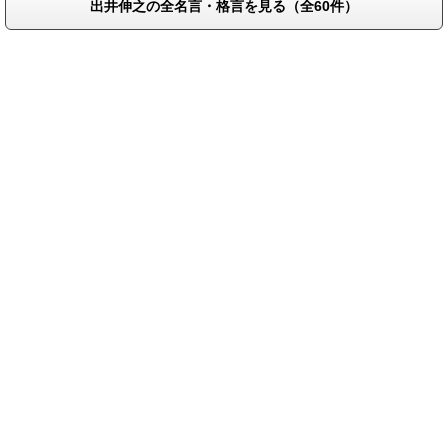
出井伸之の全名言・格言を見る（全60件）