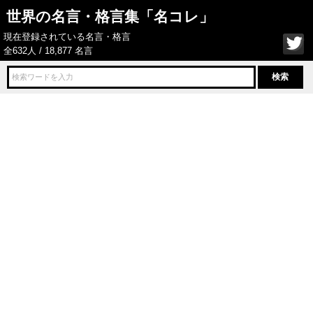
世界の名言・格言集「名コレ」
現在登録されている名言・格言
全632人 / 18,877 名言