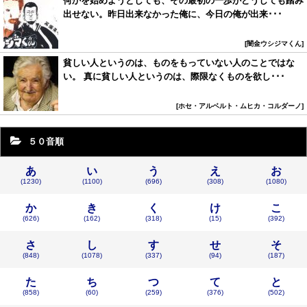
何かを始めようとしても、その最初の一歩がどうしても踏み
出せない。昨日出来なかった俺に、今日の俺が出来･･･
闇金ウシジマくん
貧しい人というのは、ものをもっていない人のことではな
い。 真に貧しい人というのは、際限なくものを欲し･･･
ホセ・アルベルト・ムヒカ・コルダーノ
５０音順
あ
い
う
え
お
(1230)
(1100)
(696)
(308)
(1080)
か
き
く
け
こ
(626)
(162)
(318)
(15)
(392)
さ
し
す
せ
そ
(848)
(1078)
(337)
(94)
(187)
た
ち
つ
て
と
(858)
(60)
(259)
(376)
(502)