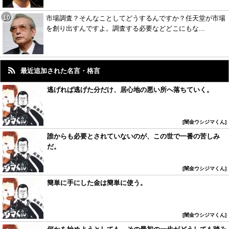
市場調査？そんなことしてどうするんですか？任天堂が市場
を創り出すんですよ。調査する必要などどこにもな...
最近追加された名言・格言
逃げれば逃げた分だけ、居心地の悪い所へ落ちていく。
闇金ウシジマくん
誰からも必要とされていないのが、この世で一番の苦しみ
だ。
闇金ウシジマくん
簡単に手にした金は簡単に使う。
闇金ウシジマくん