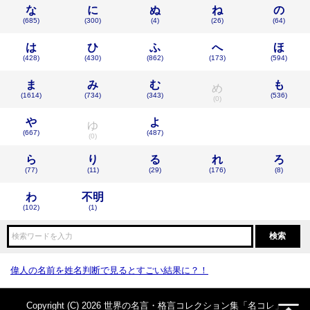
な
に
ぬ
ね
の
(685)
(300)
(4)
(26)
(64)
は
ひ
ふ
へ
ほ
(428)
(430)
(862)
(173)
(594)
ま
み
む
も
め
(1614)
(734)
(343)
(536)
(0)
や
よ
ゆ
(667)
(487)
(0)
ら
り
る
れ
ろ
(77)
(11)
(29)
(176)
(8)
わ
不明
(102)
(1)
偉人の名前を姓名判断で見るとすごい結果に？！
Copyright (C) 2026 世界の名言・格言コレクション集「名コレ」