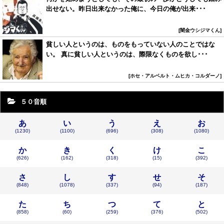
出せない。昨日出来なかった俺に、今日の俺が出来･･･
闇金ウシジマくん
貧しい人というのは、ものをもっていない人のことではな
い。 真に貧しい人というのは、際限なくものを欲し･･･
ホセ・アルベルト・ムヒカ・コルダーノ
５０音順
あ
い
う
え
お
(1230)
(1100)
(696)
(308)
(1080)
か
き
く
け
こ
(626)
(162)
(318)
(15)
(392)
さ
し
す
せ
そ
(848)
(1078)
(337)
(94)
(187)
た
ち
つ
て
と
(858)
(60)
(259)
(376)
(502)