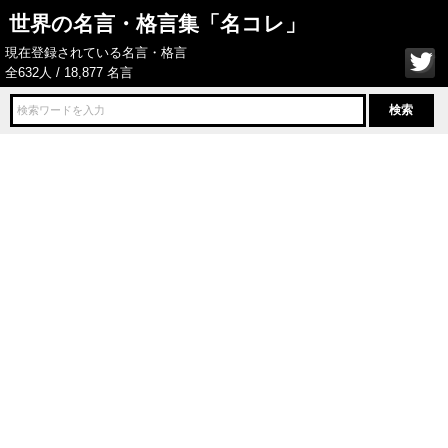
世界の名言・格言集「名コレ」
現在登録されている名言・格言
全632人 / 18,877 名言