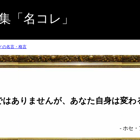
集「名コレ」
ノの名言・格言
ではありませんが、あなた自身は変わ
-
ホセ・