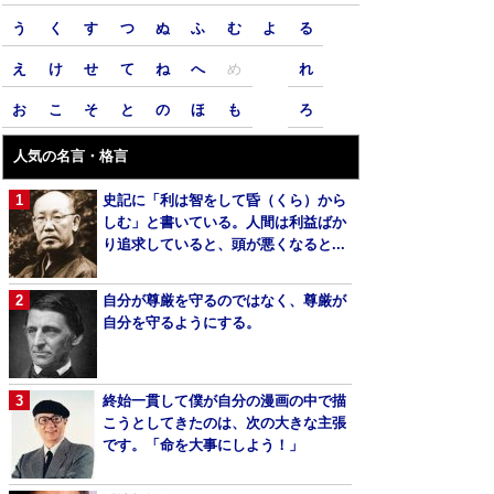
う
く
す
つ
ぬ
ふ
む
よ
る
え
け
せ
て
ね
へ
め
れ
お
こ
そ
と
の
ほ
も
ろ
人気の名言・格言
史記に「利は智をして昏（くら）から
しむ」と書いている。人間は利益ばか
り追求していると、頭が悪くなると...
自分が尊厳を守るのではなく、尊厳が
自分を守るようにする。
終始一貫して僕が自分の漫画の中で描
こうとしてきたのは、次の大きな主張
です。「命を大事にしよう！」