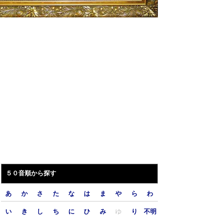
５０音順から探す
あ
か
さ
た
な
は
ま
や
ら
わ
い
き
し
ち
に
ひ
み
ゆ
り
不明